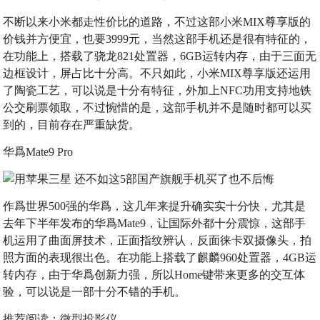
不断以来小米都走性价比的道路，不过这部小米MIX尊享版的
价钱并方便宜，也要3999元，当然这部手机还是很有特征的，
在功能上，搭载了骁龙821处置器，6GB运转内存，由于三面无
边框设计，屏占比十分高。不只如此，小米MIX尊享版还运用
了陶瓷工艺，可以说是十分有特征，外加上NFC功用支持地铁
公交刷票领取，不过惋惜的是，这部手机并不是随时都可以买
到的，目前存在严重缺货。
华爲Mate9 Pro
作爲世界500强的华爲，这几年来提升确实实十分快，尤其是
去年下半年发布的华爲Mate9，让国际外都十分震惊，这部手
机运用了曲面屏技术，正面指纹辨认，反面徕卡双摄像头，拍
照方面的表现很出色。在功能上搭载了麒麟960处置器，4GB运
转内存，由于华爲创新力强，所以Home键带来更多的交互体
验，可以说是一部十分不错的手机。
推荐阅读：
微型投影仪