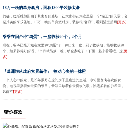
18万一晚的单身套房，面积1300平装修太奢
的确，拉斯维加斯由于其出名的赌场，让大家都认为这里是一个“赌王”的天堂，名
副其实的享乐圣地。18万一晚的单身派对房，装修很“奢靡”，看到浴室后网
[更多]
爷爷在阳台种“鸡蛋”，一盆收获20个，2个月
现在，爷爷已经开始在家里种“鸡蛋”了，种出来一盆，到了收获期，能够收获20
个，如果养得好的话，2个月就能摘一茬，够全家吃了！下面一起来看看吧。这
[更
多]
『葛洲坝玖珑府实景新作』| 撩动心尖的一抹橙
一个人心中的家，是长年累月在这间房子里度过的生活。冰箱里塞满喜欢的食
物，电视里播着你最爱的节目，音箱里放着你最喜欢的歌，陷进柔软的沙发里，
风雨不
[更多]
猜你喜欢