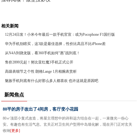
相关新闻
12月24日发！小米今年最后一款手机官宣：或为Pocophone F1国行版
华为手机别瞎买，这3款是最佳选择，性价比高且不比iPhone差
从N4A到骁龙版，看360手机如何“惠”战到底！
售价2899元起！努比亚红魔3手机正式公开
高级表细节之个性 朗格Lange 1月相腕表赏析
魅族手机到底有什么好那么多人都喜欢 也许这就是原因吧
新闻焦点
80平的房子改出了4间房，客厅变小花园
80㎡顶层小复式改造，将屋主理想中的诗和远方结合在一起，一束微光一份心
安。有趣也有生活气息。玄关正对卫生间户型用中岛墙化解，现在开门正对玄关
收纳
[更多]