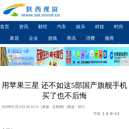
首页
资讯
财经
汽车
娱乐
科技
时尚
家居
企业
游戏
商讯
消费
微商
广告
用苹果三星 还不如这5部国产旗舰手机
买了也不后悔
2020年07月31日 04:14:53 [来源：互联网] [
阅读：887
]
字体:【
大
中
小
】