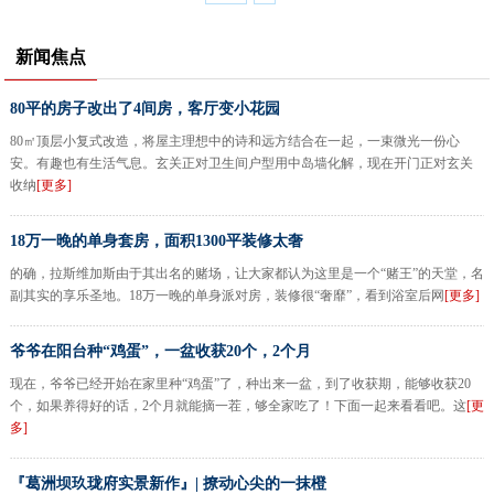
新闻焦点
80平的房子改出了4间房，客厅变小花园
80㎡顶层小复式改造，将屋主理想中的诗和远方结合在一起，一束微光一份心
安。有趣也有生活气息。玄关正对卫生间户型用中岛墙化解，现在开门正对玄关
收纳
[更多]
18万一晚的单身套房，面积1300平装修太奢
的确，拉斯维加斯由于其出名的赌场，让大家都认为这里是一个“赌王”的天堂，名
副其实的享乐圣地。18万一晚的单身派对房，装修很“奢靡”，看到浴室后网
[更多]
爷爷在阳台种“鸡蛋”，一盆收获20个，2个月
现在，爷爷已经开始在家里种“鸡蛋”了，种出来一盆，到了收获期，能够收获20
个，如果养得好的话，2个月就能摘一茬，够全家吃了！下面一起来看看吧。这
[更
多]
『葛洲坝玖珑府实景新作』| 撩动心尖的一抹橙