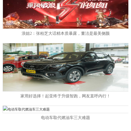
浪姐2：张柏芝大话精本质暴露，董洁是最美侧颜
家用好选择！起亚终于升级智跑，网友直呼内行！
电动车取代燃油车三大难题