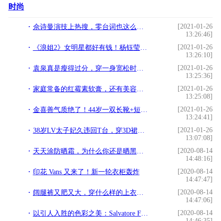
时尚
[2021-01-26
佘诗曼演技上热搜，零台词也这么动人，穿的朴素也有魅力
13:26:46]
[2021-01-26
《浪姐2》女明星都好有钱！杨钰莹耳环36万，张柏芝手镯12万
13:26:10]
[2021-01-26
袁泉真是瘦得过分，穿一身宽松时髦套装，配着齐刘海气质好呆萌
13:25:36]
[2021-01-26
家庭常备的红霉素软膏，还有美容护肤的功效？到底是真的吗？
13:25:08]
[2021-01-26
金喜善气质绝了！44岁一双长靴+短裙宛如美少女，时髦又减龄
13:24:41]
[2021-01-26
38岁LV太子妃久违回T台，穿3D裙惊艳，俩模特陪走女王范儿
13:07:08]
[2020-08-14
天天涂防晒霜，为什么你还是晒黑了？
14:48:16]
[2020-08-14
印花 Vans 又来了！新一轮衣柜轰炸
14:47:47]
[2020-08-14
阔腿裤又肥又大，穿什么样的上衣才适合？小个子女生容易踩雷
14:47:06]
[2020-08-14
以引人入胜的色彩之美：Salvatore Ferragamo 2020秋冬广告
14:46:35]