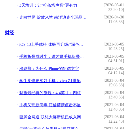
[2026-05-01
3天培训：让“柠条塔声音”更有力
22:20:10]
[2026-04-30
走向世界·绽放米兰 南洋迪克全球品牌战略发布
11:05:33]
财经
[2021-03-05
iOS 13上手体验 体验再升级/“深色模式”不是唯一亮点!
10:23:25]
[2021-03-05
手机折叠成时尚，谁才是手机折叠之王？结局在意料之中!
04:31:01]
[2021-03-05
涨姿势：为什么iPhone的短信文字有的是蓝色，有的是绿色？!
04:12:14]
[2021-03-04
学生党也要买好手机，vivo Z1搭配660+4GB一直不卡顿！!
15:08:38]
[2021-03-04
魅族最经典的旗舰：4.4英寸＋四核，超美开机！感动!
13:40:33]
[2021-03-04
手机又现新病毒 短信链接点击不显示也能中病毒!
12:48:05]
[2021-03-04
巨屏全网通 联想大屏新机已或入网许可!
12:22:43]
[2021-03-04