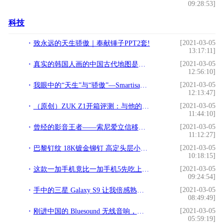
09:28:53]
科技
[2021-03-05
致永远的天生骄傲｜奉献锤子PPT2套!
13:17:11]
[2021-03-05
真实的韩国人画的中国古代地图是什么样子的？真的很荒唐吗？!
12:56:10]
[2021-03-05
我眼中的“天生”与“骄傲”—Smartisan T1!
12:13:47]
[2021-03-05
（原创）ZUK Z1开箱评测：与他的相见不晚!
11:44:10]
[2021-03-05
曾经的影音王者——索尼爱立信移动通信发展之路!
11:12:27]
[2021-03-05
巴黎钉纹 18K镀金铆钉 高定头层小牛皮 这款手机外形萌萌 有点酷!
10:18:15]
[2021-03-05
这款一加手机竟比一加手机5先吃上安卓8.0!
09:24:54]
[2021-03-05
手中的三星 Galaxy S9 让我倍感熟悉，但内在却大有变化!
08:49:49]
[2021-03-05
刚进中国的 Bluesound 无线音响，与 Sonos 有何区别？!
05:59:19]