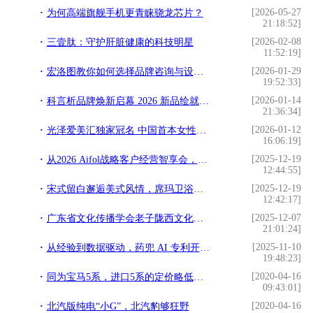
[2026-05-27
为何高端旗舰手机更青睐骁龙芯片？
21:18:52]
[2026-02-08
三壹肽：守护肝脏健康的科技明星
11:52:19]
[2026-01-29
宏洛图教你如何选择品牌咨询与设计伙伴？理性视角下的专业参考
19:52:33]
[2026-01-14
科言析品牌焕新启幕 2026 新品绘就精准护肤新篇
21:36:34]
[2026-01-12
光泽爱美汇独家冠名 中国首本女性财富杂志《中国榜样女性》3月18日全球首发
16:06:19]
[2025-12-19
从2026 Aifol战略客户经营智享会，看埃飞灵的战略突围与代际传承
12:44:55]
[2025-12-19
宋式留白邂逅美式风情，席玛卫浴在克拉玛依写就家的温情
12:42:17]
[2025-12-07
广东省文化传播学会老子陇西文化研究专业委员会首届理事会议圆满召开
21:01:24]
[2025-11-10
从经验到数据驱动，药兜 AI 专利开启医药供应链主动预判新时代
19:48:23]
[2020-04-16
同为宝马5系，进口5系的定价略低，加速、油耗都更胜一筹
09:43:01]
[2020-04-16
北汽版纯电“小G”，北汽豹够狂野