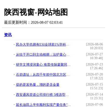
陕西视窗-网站地图
最后更新时间：2026-08-07 02:03:41
资讯
[2026-08-06
民办大学也拥有ESI全球前1%学科：西京学院这四个“新工科”凭什么这么硬核？
10:20:03]
[2026-07-27
从怯于开口到主动相拥：法护童心七彩课堂陪伴成长
10:39:48]
[2026-07-23
研学文博浸润童心 推普传脉凝聚同心｜ “回声嘹亮” 实践团前往张家川回族自治县开展研学实践活动
17:26:46]
[2026-07-20
石峁遗址：从四千年前中国北方区域政体中心看“何以中国”
17:18:22]
[2026-07-15
提的是发热量，增的是含金量
15:51:23]
[2026-07-14
西安通风管道公司排行榜 5维选型参考附不同预算适配方案
11:23:31]
[2026-07-06
延长油田上半年顺利实现产量任务“硬过半”