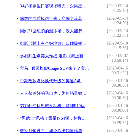
[2020-09-14
34岁杨幂生日宴现场曝光，众男星前来捧场，不见绯闻男友魏大勋
11:25:46]
[2020-09-14
陈数的气质模仿不来，穿修身流苏裙扎低马尾，不露腰不秀腿好高级
11:24:50]
[2020-09-14
回到21世纪初的溜冰场，没人能忽略陈慧琳的歌丨夜问
11:22:56]
[2020-09-10
电影《树上有个好地方》口碑爆棚热映中 如何打造良好师生关系
11:15:36]
[2020-09-07
乡村师生爆笑大作战 电影《树上有个好地方》爱奇艺正在热映
10:59:14]
[2020-04-16
宝马 | 顶级旗舰Coupé SUV来了？宝马注册“X8 M”车名
09:31:22]
[2020-04-16
中期改款堪比换代升级的奥迪A4L，如果能多几块中控屏就更完美了
09:30:58]
[2020-04-16
人人都叫好的马自达，为何销量始终上不去？主因便在这一点
09:30:30]
[2020-04-16
33万配红标思域发动机，马牌R19运动胎+8气囊，可惜无人赏识
09:30:06]
[2020-04-16
“黑武士”风格！限量仅54辆，林肯大陆MONO限量版售46.08万元起
09:29:32]
[2020-04-16
曾经月销过万，如今跌出销量榜单，新款上市后能否爆发第二春？