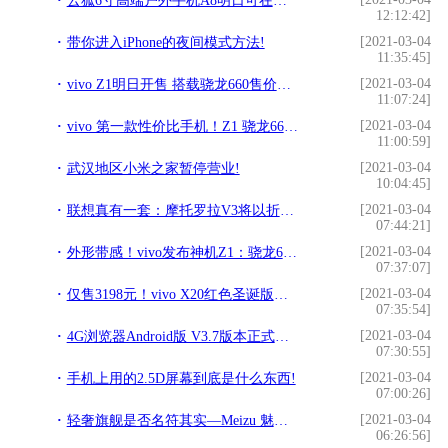
云狐6寸高端户外手机A8明日可在官网预定!
12:12:42]
[2021-03-04
带你进入iPhone的夜间模式方法!
11:35:45]
[2021-03-04
vivo Z1明日开售 搭载骁龙660售价仅千元!
11:07:24]
[2021-03-04
vivo 第一款性价比手机！Z1 骁龙660售价1798元！!
11:00:59]
[2021-03-04
武汉地区小米之家暂停营业!
10:04:45]
[2021-03-04
联想真有一套：摩托罗拉V3将以折叠屏方式重出手机江湖!
07:44:21]
[2021-03-04
外形带感！vivo发布神机Z1：骁龙660/1798元!
07:37:07]
[2021-03-04
仅售3198元！vivo X20红色圣诞版：用颜值传递喜庆和祝福!
07:35:54]
[2021-03-04
4G浏览器Android版 V3.7版本正式上线!
07:30:55]
[2021-03-04
手机上用的2.5D屏幕到底是什么东西!
07:00:26]
[2021-03-04
轻奢旗舰是否名符其实—Meizu 魅族 16X 智能手机 使用体验!
06:26:56]