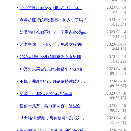
[2020-08-14
2020年Nadine Aysoy珠宝「Catena」，致敬1970年盛行的链式珠宝
14:45:48]
[2020-08-14
今年超流行的8款包包，你入手了吗？
14:45:24]
[2020-08-14
防晒为什么做不好？一个重点必须get
14:44:55]
[2020-08-14
时尚中国｜小仙女们，见过这样的LV，GUCCI，PRADA，FENDI吗
14:44:13]
[2020-08-14
2020大牌七夕礼物哪家强？跟男朋友一起看完，他抢着替我下单了
14:43:22]
[2020-04-16
10万出头买合资自动挡轿车！这4台销量最好，总有1台适合你
09:36:58]
[2020-04-16
不愧哈弗新担当，月销量持续破万，11.1万就有世界十佳变速器
09:36:37]
[2020-04-16
奕泽，小型SUV的“无敌”车型
09:36:15]
[2020-04-16
售价十几万、马力超两百，这些合资车动力出众！
09:35:41]
[2020-04-16
动力强/外观酷，号称换标“沃尔沃”，买吉利缤越PRO怎么选？
09:35:11]
[2020-04-16
最少的跌了5万，奔驰S级和宝马7系、奥迪A8选谁更有面儿？