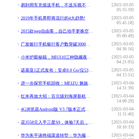
[2021-03-05
易到用车充值送手机，不送乐视不送酷派竟送这台新手机!
05:55:59]
[2021-03-05
2019年手机界即将流行的4大趋势!
05:45:18]
[2021-03-05
2015款jeep自由客，自己动手更换空气滤芯！轻松省下燃油钱！!
05:00:49]
[2021-03-05
广发银行手机银行客户数突破3000万，年复合增长率超90%!
04:36:16]
[2021-03-05
小米护眼秘籍，MIUI10三种隐藏夜间模式，全局黑底白字显示!
04:21:05]
[2021-03-05
诺基亚1正式发布：安卓8.0 Go/仅537元!
04:15:51]
[2021-03-04
进一步探究手机回收：MEIZU 魅族 mCycle 香港回收工厂 参观!
14:31:39]
[2021-03-04
红米再放大招：百元级刘海屏新机即将发布 搭载骁龙625+4000电池!
14:08:29]
[2021-03-04
4G浏览器Android版 V3.7版本正式上线!
11:11:46]
[2021-03-04
花3558元入手三星S9，体验7天后，说说真实感受！!
10:10:33]
[2021-03-04
华为朱平谈终端渠道转型：华为服务店已覆盖全国90%以上县!