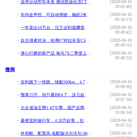
[2020-04-16
追求运动型车本质 测试凯迪拉克CT4 28T
10:03:40]
[2020-04-16
车内全声控，可自动驾驶，轴距2米75配5座，这跨界车顶配也就12万
09:50:13]
[2020-04-16
一年卖出10万台，汉兰达到底哪里好？来听听看车主怎么说
09:49:42]
[2020-04-16
自主强者对决，哈弗F7对比长安CS75 PLUS
09:49:16]
[2020-04-16
潜心打磨的新产品 海马7X二季度上市 预计售价12-18万元
09:48:55]
微商
[2020-04-16
吉利旗下一轿跑，续航500km，4.7秒破百，或成Model 3最强对手
10:08:06]
[2020-04-16
预算25万，别只看BBA了，这几款豪华SUV才是真的香！
10:07:36]
[2020-04-16
大众省油王牌1.4T引擎，国产这两款1.4T也不差，不知道您用过没
10:06:14]
[2020-04-16
最便宜的旅行车，4.28万起售，拉货载人两不误
10:05:52]
[2020-04-16
外形酷、配置高 低配版沃尔沃XC40值得买吗？