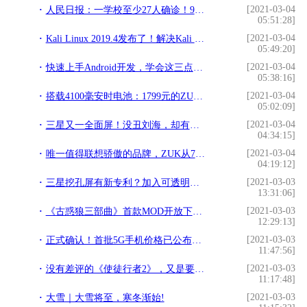
[2021-03-04
人民日报：一学校至少27人确诊！9地开学叫停！5月真能放心开学吗!
05:51:28]
[2021-03-04
Kali Linux 2019.4发布了！解决Kali Linux 2019.4中文乱码问题!
05:49:20]
[2021-03-04
快速上手Android开发，学会这三点就够了！!
05:38:16]
[2021-03-04
搭载4100毫安时电池：1799元的ZUK Z1手机诚意十足!
05:02:09]
[2021-03-04
三星又一全面屏！没丑刘海，却有丑下巴，网友：颜值还不如苹果X!
04:34:15]
[2021-03-04
唯一值得联想骄傲的品牌，ZUK从7楼摔下未坏，可惜再也不会生产了!
04:19:12]
[2021-03-03
三星挖孔屏有新专利？加入可透明屏幕 完美解决挖孔太难看!
13:31:06]
[2021-03-03
《古惑狼三部曲》首款MOD开放下载 骷髅版古惑狼来袭!
12:29:13]
[2021-03-03
正式确认！首批5G手机价格已公布，但先别着急买！!
11:47:56]
[2021-03-03
没有差评的《使徒行者2》，又是要爆的节奏吗？!
11:17:48]
[2021-03-03
大雪｜大雪将至，寒冬渐始!