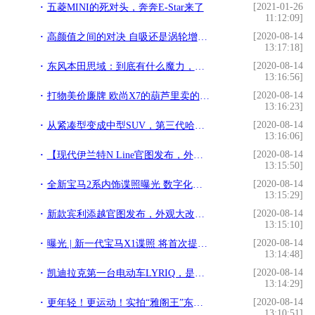
[2021-01-26
五菱MINI的死对头，奔奔E-Star来了
11:12:09]
[2020-08-14
高颜值之间的对决 自吸还是涡轮增压？丰田C-HR对比本田XR-V
13:17:18]
[2020-08-14
东风本田思域：到底有什么魔力，能让众多年轻消费者为之着迷
13:16:56]
[2020-08-14
打物美价廉牌 欧尚X7的葫芦里卖的是什么药？
13:16:23]
[2020-08-14
从紧凑型变成中型SUV，第三代哈弗H6越来越大，配置更高
13:16:06]
[2020-08-14
【现代伊兰特N Line官图发布，外观更运动】
13:15:50]
[2020-08-14
全新宝马2系内饰谍照曝光 数字化升级
13:15:29]
[2020-08-14
新款宾利添越官图发布，外观大改，更像一款奢华艺术品？
13:15:10]
[2020-08-14
曝光 | 新一代宝马X1谍照 将首次提供纯电动版本/2023年发布
13:14:48]
[2020-08-14
凯迪拉克第一台电动车LYRIQ，是否做到了一步到位？
13:14:29]
[2020-08-14
更年轻！更运动！实拍“雅阁王”东风本田INSPIRE
13:10:51]