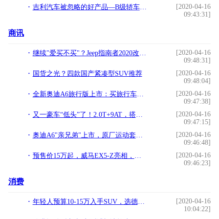
[2020-04-16
吉利汽车被忽略的好产品—B级轿车博瑞的好与坏
09:43:31]
商讯
[2020-04-16
继续"爱买不买"？Jeep指南者2020改款上市，全系搭载1.3T
09:48:31]
[2020-04-16
国货之光？四款国产紧凑型SUV推荐
09:48:04]
[2020-04-16
全新奥迪A6旅行版上市：买旅行车只是为了大空间后备厢？
09:47:38]
[2020-04-16
又一豪车“低头”了！2.0T+9AT，搭适时四驱，霸气远胜奔驰GLC
09:47:15]
[2020-04-16
奥迪A6"亲兄弟"上市，原厂运动套件，武士造型，配2.0T仅30万
09:46:48]
[2020-04-16
预售价15万起，威马EX5-Z亮相，预计5月正式发布
09:46:23]
消费
[2020-04-16
年轻人预算10-15万入手SUV，选德系还是日系？这两款值得一较高下
10:04:22]