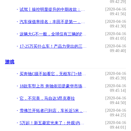
09:42:29]
[2020-04-16
试驾丨操控明显提升的中期改款：奥迪A4L
09:41:56]
[2020-04-16
汽车保值率排名：丰田不是第一，大众输给“国产车”？
09:41:30]
[2020-04-16
这辆大G不一般，全球仅有三辆的Puch 500 GE
09:41:05]
[2020-04-16
17-25万买什么车！产品力突出的三款大牌合资紧凑SUV导购
09:40:40]
游戏
[2020-04-16
买奔驰C级不如看它，无框车门+轿跑，5.8秒破百，车标迷妹最爱
09:45:39]
[2020-04-16
18款车型上市 奔驰依旧是豪华市场的王者？
09:45:14]
[2020-04-16
它，不完美，马自达3昂克赛拉
09:44:50]
[2020-04-16
雪佛兰开拓者已到店，车长近5米，比汉兰达更有气场，配2.0T+9AT
09:44:25]
[2020-04-16
5万起！新五菱宏光来了：外观/内饰开创先河
09:44:01]