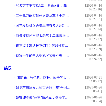
[2020-04-16
30多万不要宝马3系、奥迪A4L，我买奔驰这款“小S级”！
09:28:16]
[2020-04-16
二十几万能买到什么豪华车？全新捷豹XEL，有后驱才够横！
09:27:51]
[2020-04-16
国产发动机跟合资品牌有多大差距？看看这些SUV就彻底服了
09:27:24]
[2020-04-16
商务接待还不能太老气！二线豪华你选雷克萨斯还是凯迪拉克？
09:26:22]
[2020-04-16
讲重点！凯迪拉克CT4为何只推荐顶配？
09:25:59]
[2020-04-16
便宜一半的中大型SUV它香不香！体验全新雪佛兰开拓者
09:24:22]
娱乐
[2026-07-21
张韶涵、张信哲、阿杜、欢子等大咖空降咸阳奥体中心，7月22日门票限时开抢！
14:06:27]
[2021-01-26
郑恺苗苗给女儿拍百天照，获“全网”好评，这才是百天照正确方式
13:06:41]
[2021-01-26
姚安娜不做“公主”做爱豆，选择了那就不要后悔
13:05:54]