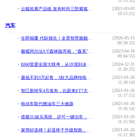
11:15:32]
[2021-03-03
云狐拓展产品线 发布时尚三防紫狐手机!
10:53:21]
汽车
[2026-05-15
生即颠覆 代际领先！全景智慧旗舰轻卡瑞驰C9正式上市
09:39:35]
[2023-04-18
极狐阿尔法S/T森林版亮相，“森系”座驾为你守护美好生活
09:04:55]
[2024-12-31
BJ60雷霆全国大联考，从沙漠到冰雪“猛”战极限！
11:20:25]
[2021-01-26
最低不到3万起售，3款大品牌纯电代步车推荐，还看"老头乐"？
11:18:14]
[2021-01-26
智己新轿车4月发布，比蔚来ET7大，搭宁德时代新电池，续航1000km
11:17:51]
[2021-01-26
电动车取代燃油车三大难题
11:16:14]
[2021-01-26
搭载5G娱乐系统，还可一键泊车，广汽埃安AION Y内饰曝光
11:15:50]
[2021-01-26
家用好选择！起亚终于升级智跑，网友直呼内行！你听说了吗？
11:12:38]