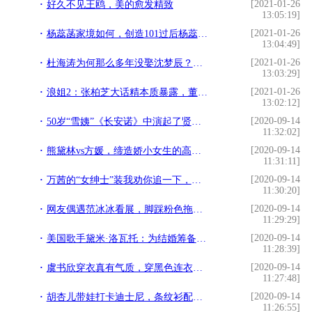
[2021-01-26
好久不见王鸥，美的愈发精致
13:05:19]
[2021-01-26
杨蕊菡家境如何，创造101过后杨蕊菡的人气仍然不高
13:04:49]
[2021-01-26
杜海涛为何那么多年没娶沈梦辰？明星情侣之间恋爱保质期有多久？
13:03:29]
[2021-01-26
浪姐2：张柏芝大话精本质暴露，董洁是最美侧颜，那英众星捧月
13:02:12]
[2020-09-14
50岁“雪姨”《长安诺》中演起了贤妻良母，却没撑过4集
11:32:02]
[2020-09-14
熊黛林vs方媛，缔造娇小女生的高挑既视感，一点都不难
11:31:11]
[2020-09-14
万茜的“女绅士”装我劝你追一下，又攻又美，谁穿都赚足回头率
11:30:20]
[2020-09-14
网友偶遇范冰冰看展，脚踩粉色拖鞋，宽松白裙显胖，助理紧随左右
11:29:29]
[2020-09-14
美国歌手黛米·洛瓦托：为结婚筹备价值700万美元新豪宅！
11:28:39]
[2020-09-14
虞书欣穿衣真有气质，穿黑色连衣短裙配红靴，凸显骨感腰线太吸睛
11:27:48]
[2020-09-14
胡杏儿带娃打卡迪士尼，条纹衫配小黑裤很减龄，41岁还有少女感
11:26:55]