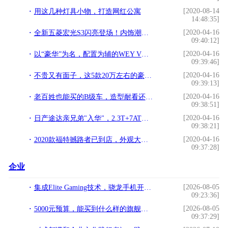
[2020-08-14
用这几种灯具小物，打造网红公寓
14:48:35]
[2020-04-16
全新五菱宏光S3闪亮登场！内饰潮流上档次，适合预算拮据的车主
09:40:12]
[2020-04-16
以“豪华”为名，配置为辅的WEY VV7，早已不是当年的“空壳子”
09:39:46]
[2020-04-16
不贵又有面子，这5款20万左右的豪华车型帮你应付各种场面
09:39:13]
[2020-04-16
老百姓也能买的B级车，造型耐看还不贵，最低9.49万，最贵21.99万
09:38:51]
[2020-04-16
日产途达亲兄弟"入华"，2.3T+7AT，450N·m，看到它还买山猫吗？
09:38:21]
[2020-04-16
2020款福特撼路者已到店，外观大气，轴距2米85，配国六2.3T+10AT
09:37:28]
企业
[2026-08-05
集成Elite Gaming技术，骁龙手机开启手机玩游戏新纪元
09:23:36]
[2026-08-05
5000元预算，能买到什么样的旗舰手机？
09:37:29]