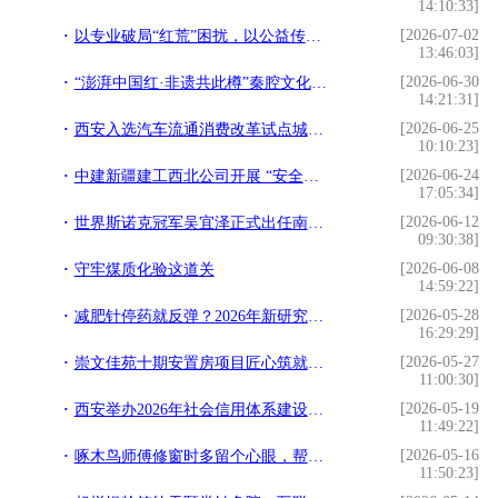
14:10:33]
[2026-07-02
以专业破局“红荒”困扰，以公益传递共生之美 花王珂润“珂学守护计划”落地榆林，油敏肌修护新品亮相
13:46:03]
[2026-06-30
“澎湃中国红·非遗共此樽”秦腔文化体验活动在西安易俗社举行
14:21:31]
[2026-06-25
西安入选汽车流通消费改革试点城市名单
10:10:23]
[2026-06-24
中建新疆建工西北公司开展 “安全生产月”系列活动
17:05:34]
[2026-06-12
世界斯诺克冠军吴宜泽正式出任南洋迪克全球代言人
09:30:38]
[2026-06-08
守牢煤质化验这道关
14:59:22]
[2026-05-28
减肥针停药就反弹？2026年新研究指向AKK MucT™菌
16:29:29]
[2026-05-27
崇文佳苑十期安置房项目匠心筑就宜居新家园
11:00:30]
[2026-05-19
西安举办2026年社会信用体系建设大讲堂
11:49:22]
[2026-05-16
啄木鸟师傅修窗时多留个心眼，帮用户守住半生积蓄
11:50:23]