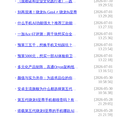
[2026-07-10
《成都诺和企业文化践行者》—践行文化，榜样力量
19:29:53]
[2026-07-01
别再混淆！骁龙8s Gen4 ≠ 骁龙8s至尊
13:29:20]
[2026-07-01
什么手机AI功能强大？推荐三款能力出色的AI旗舰
13:27:33]
[2026-07-01
一加Ace 6T评测：两千块想买台全能手机？这回真不用纠结了
13:25:36]
[2026-07-01
预算三五千，想换手机又怕踩坑？看完这篇就不用纠结了
13:23:54]
[2026-07-01
预算5000元，想买一部AI体验前卫的旗舰手机，有的选吗？
13:22:18]
[2026-07-01
多元化产品矩阵，高通Oryon架构抵御波动的战略基石
13:16:51]
[2026-05-30
颜值与实力并存：为追求品位的你推荐两款美学性能旗舰
10:58:56]
[2026-05-30
安卓主流旗舰为什么都选择第五代骁龙8至尊版芯片？
10:56:38]
[2026-05-28
第五代骁龙8至尊手机都很贵吗？有没有便宜又好用的机型？
21:29:05]
[2026-05-28
搭载第五代骁龙8至尊的手机哪款AI体验最好？
21:21:59]