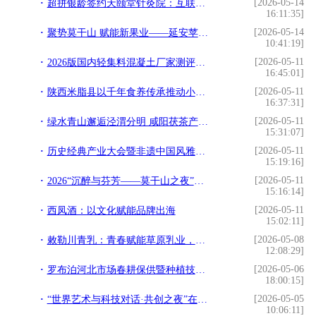
[2026-05-14
超拼银龄签约天颐堂针灸院：互联网+中医智慧养老新模式上线，老年人可在线预约针灸与健康管理
16:11:35]
[2026-05-14
聚势莫干山 赋能新果业——延安苹果闪耀2026世界品牌莫干山大会
10:41:19]
[2026-05-11
2026版国内轻集料混凝土厂家测评推荐及选型避坑指南
16:45:01]
[2026-05-11
陕西米脂县以千年食养传承推动小米产业跃升
16:37:31]
[2026-05-11
绿水青山邂逅泾渭分明 咸阳茯茶产业发展大会在浙江德清召开
15:31:07]
[2026-05-11
历史经典产业大会暨非遗中国风雅颂活动在浙江举办
15:19:16]
[2026-05-11
2026“沉醉与芬芳——莫干山之夜”成功举办
15:16:14]
[2026-05-11
西凤酒：以文化赋能品牌出海
15:02:11]
[2026-05-08
敕勒川青乳：青春赋能草原乳业，培华学子书写乡村振兴新答卷
12:08:29]
[2026-05-06
罗布泊河北市场春耕保供暨种植技术交流会举办
18:00:15]
[2026-05-05
“世界艺术与科技对话·共创之夜”在京圆满落幕
10:06:11]