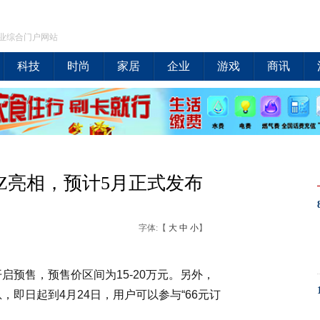
业综合门户网站
科技
时尚
家居
企业
游戏
商讯
-Z亮相，预计5月正式发布
字体:【
大
中
小
】
开启预售，预售价区间为15-20万元。另外，
即日起到4月24日，用户可以参与“66元订