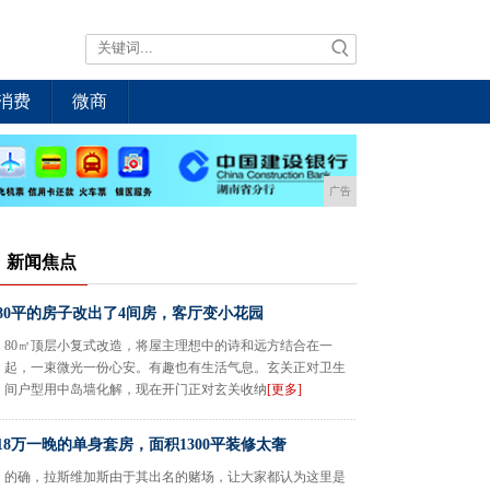
消费
微商
广告
新闻焦点
80平的房子改出了4间房，客厅变小花园
80㎡顶层小复式改造，将屋主理想中的诗和远方结合在一
起，一束微光一份心安。有趣也有生活气息。玄关正对卫生
间户型用中岛墙化解，现在开门正对玄关收纳
[更多]
18万一晚的单身套房，面积1300平装修太奢
的确，拉斯维加斯由于其出名的赌场，让大家都认为这里是