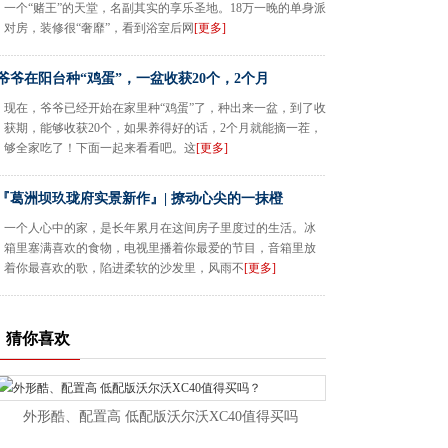
一个“赌王”的天堂，名副其实的享乐圣地。18万一晚的单身派
对房，装修很“奢靡”，看到浴室后网
[更多]
爷爷在阳台种“鸡蛋”，一盆收获20个，2个月
现在，爷爷已经开始在家里种“鸡蛋”了，种出来一盆，到了收
获期，能够收获20个，如果养得好的话，2个月就能摘一茬，
够全家吃了！下面一起来看看吧。这
[更多]
『葛洲坝玖珑府实景新作』| 撩动心尖的一抹橙
一个人心中的家，是长年累月在这间房子里度过的生活。冰
箱里塞满喜欢的食物，电视里播着你最爱的节目，音箱里放
着你最喜欢的歌，陷进柔软的沙发里，风雨不
[更多]
猜你喜欢
外形酷、配置高 低配版沃尔沃XC40值得买吗