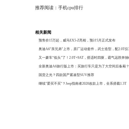
推荐阅读：
手机cpu排行
相关新闻
预售价15万起，威马EX5-Z亮相，预计5月正式发布
奥迪A6"亲兄弟"上市，原厂运动套件，武士造型，配2.0T仅
又一豪车“低头”了！2.0T+9AT，搭适时四驱，霸气远胜奔驰
全新奥迪A6旅行版上市：买旅行车只是为了大空间后备厢
国货之光？四款国产紧凑型SUV推荐
继续"爱买不买"？Jeep指南者2020改款上市，全系搭载1.3T