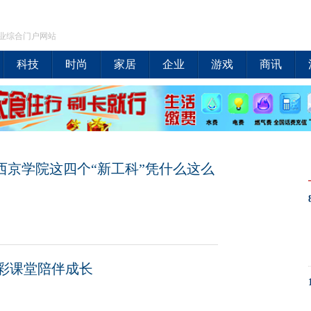
业综合门户网站
科技
时尚
家居
企业
游戏
商讯
：西京学院这四个“新工科”凭什么这么
彩课堂陪伴成长