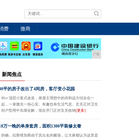
消费
微商
广告
新闻焦点
80平的房子改出了4间房，客厅变小花园
80㎡顶层小复式改造，将屋主理想中的诗和远方结合在一
起，一束微光一份心安。有趣也有生活气息。玄关正对卫生
间户型用中岛墙化解，现在开门正对玄关收纳
[更多]
18万一晚的单身套房，面积1300平装修太奢
的确，拉斯维加斯由于其出名的赌场，让大家都认为这里是