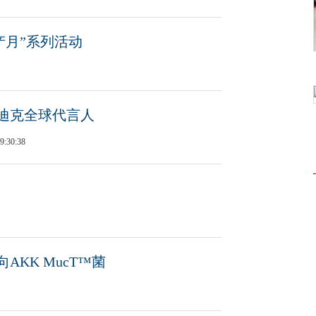
产月”系列活动
迪克全球代言人
9:30:38
AKK MucT™菌