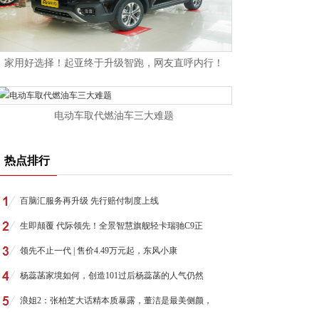
家用好选择！起亚终于升级智跑，网友直呼内行！
电动车取代燃油车三大难题
热点排行
百脑汇服务再升级 先行赔付制度上线
生即颠覆 代际领先！全景智慧旗舰轻卡瑞驰C9正
领先不止一代 | 售价4.49万元起，东风小康
杨蕊菡家境如何，创造101过后杨蕊菡的人气仍然
浪姐2：张柏芝大话精本质暴露，董洁是最美侧颜，