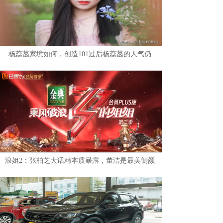
杨蕊菡家境如何，创造101过后杨蕊菡的人气仍
浪姐2：张柏芝大话精本质暴露，董洁是最美侧颜