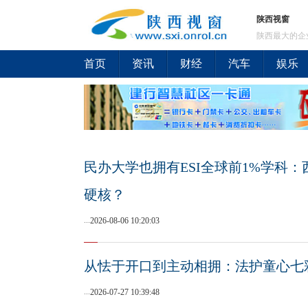
陕西视窗
陕西最大的企
首页
资讯
财经
汽车
娱乐
民办大学也拥有ESI全球前1%学科
硬核？
...
2026-08-06 10:20:03
从怯于开口到主动相拥：法护童心七
...
2026-07-27 10:39:48