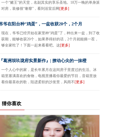
一个“赌王”的天堂，名副其实的享乐圣地。18万一晚的单身派
对房，装修很“奢靡”，看到浴室后网
[更多]
爷爷在阳台种“鸡蛋”，一盆收获20个，2个月
现在，爷爷已经开始在家里种“鸡蛋”了，种出来一盆，到了收
获期，能够收获20个，如果养得好的话，2个月就能摘一茬，
够全家吃了！下面一起来看看吧。这
[更多]
『葛洲坝玖珑府实景新作』| 撩动心尖的一抹橙
一个人心中的家，是长年累月在这间房子里度过的生活。冰
箱里塞满喜欢的食物，电视里播着你最爱的节目，音箱里放
着你最喜欢的歌，陷进柔软的沙发里，风雨不
[更多]
猜你喜欢