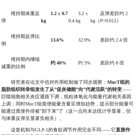
维持期体重反
1.2 ± 0.7
3.2 ±
反弹差距约 2
弹
kg
0.4 kg
kg（P=0.012）
维持期反弹比
13.6%
32.9%
差距约 2.4 倍
例
维持期内继续
约
40%
约 5%
差距约 8 倍
减重的比例
研究者在论文中也对作用机制做了同步观察：
MucT
组的
脂肪组织转录组发生了从
”
促炎储能
”
向
”
代谢活跃
”
的转变
——
巨噬细胞相关炎症通路下调，线粒体氧化与能量代谢相关基因
上调；同时MucT组粪便能量含量呈增加趋势，提示部分能量可
能通过粪便外排被”卸下来”了（这一点尚未达统计学显著，但
与体重反弹呈显著负相关）。
这套机制与GLP-1的食欲调节作用完全不同——它
直接作