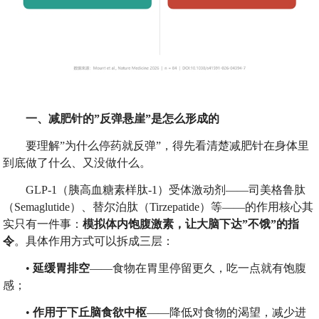
一、减肥针的
”
反弹悬崖
”
是怎么形成的
要理解”为什么停药就反弹”，得先看清楚减肥针在身体里
到底做了什么、又没做什么。
GLP-1（胰高血糖素样肽-1）受体激动剂——司美格鲁肽
（Semaglutide）、替尔泊肽（Tirzepatide）等——的作用核心其
实只有一件事：
模拟体内饱腹激素，让大脑下达
”
不饿
”
的指
令
。具体作用方式可以拆成三层：
•
延缓胃排空
——食物在胃里停留更久，吃一点就有饱腹
感；
•
作用于下丘脑食欲中枢
——降低对食物的渴望，减少进