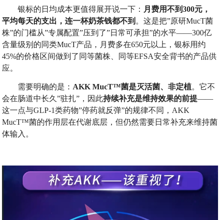
银标的日均成本更值得展开说一下：
月费用不到
300
元，
平均每天的支出，连一杯奶茶钱都不到
。这是把”原研MucT菌
株”的门槛从”专属配置”压到了”日常可承担”的水平——300亿
含量级别的同类MucT产品，月费多在650元以上，银标用约
45%的价格区间做到了同等菌株、同等EFSA安全背书的产品供
应。
需要明确的是：
AKK MucT™
菌是灭活菌、非定植
。它不
会在肠道中长久”驻扎”，因此
持续补充是维持效果的前提
——
这一点与GLP-1类药物”停药就反弹”的规律不同，AKK
MucT™菌的作用层在代谢底层，但仍然需要日常补充来维持菌
体输入。