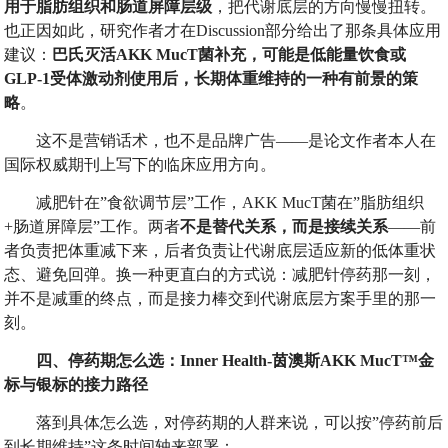
用于脂肪组织和肠道屏障层级
，把代谢底层的方向慢慢扭转。
也正因如此，研究作者才在Discussion部分给出了那条具体应用
建议：
巴氏灭活
AKK MucT
菌补充，可能是低能量饮食或
GLP-1
受体激动剂使用后，长期体重维持的一种有前景的策
略
。
这不是营销话术，也不是品牌广告——是论文作者本人在
国际权威期刊上写下的临床应用方向。
减肥针在”食欲调节层”工作，AKK MucT菌在”脂肪组织
+肠道屏障层”工作。两者
不是替代关系，而是接续关系
——前
者负责把体重减下来，后者负责让代谢底层适应新的低体重状
态、避免回弹。换一种更直白的方式说：减肥针停药那一刻，
并不是减重的终点，而是接力棒交到代谢底层方案手里的那一
刻。
四、停药期怎么选：
Inner Health-
茵澳斯
AKK MucT™
金
标与银标的接力路径
落到具体怎么选，对停药期的人群来说，可以按”停药前后
到长期维持”这条时间轴来部署：