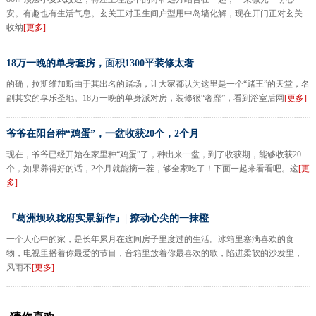
安。有趣也有生活气息。玄关正对卫生间户型用中岛墙化解，现在开门正对玄关
收纳
[更多]
18万一晚的单身套房，面积1300平装修太奢
的确，拉斯维加斯由于其出名的赌场，让大家都认为这里是一个“赌王”的天堂，名
副其实的享乐圣地。18万一晚的单身派对房，装修很“奢靡”，看到浴室后网
[更多]
爷爷在阳台种“鸡蛋”，一盆收获20个，2个月
现在，爷爷已经开始在家里种“鸡蛋”了，种出来一盆，到了收获期，能够收获20
个，如果养得好的话，2个月就能摘一茬，够全家吃了！下面一起来看看吧。这
[更
多]
『葛洲坝玖珑府实景新作』| 撩动心尖的一抹橙
一个人心中的家，是长年累月在这间房子里度过的生活。冰箱里塞满喜欢的食
物，电视里播着你最爱的节目，音箱里放着你最喜欢的歌，陷进柔软的沙发里，
风雨不
[更多]