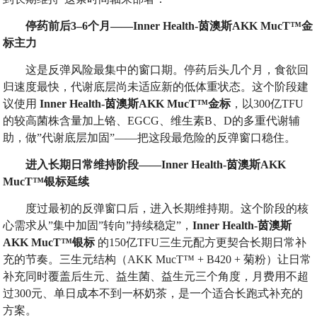
停药前后
3–6
个月
——Inner Health-
茵澳斯
AKK MucT™
金
标主力
这是反弹风险最集中的窗口期。停药后头几个月，食欲回
归速度最快，代谢底层尚未适应新的低体重状态。这个阶段建
议使用
Inner Health-
茵澳斯
AKK MucT™
金标
，以300亿TFU
的较高菌株含量加上铬、EGCG、维生素B、D的多重代谢辅
助，做”代谢底层加固”——把这段最危险的反弹窗口稳住。
进入长期日常维持阶段
——Inner Health-
茵澳斯
AKK
MucT™
银标延续
度过最初的反弹窗口后，进入长期维持期。这个阶段的核
心需求从”集中加固”转向”持续稳定”，
Inner Health-
茵澳斯
AKK MucT™
银标
的150亿TFU三生元配方更契合长期日常补
充的节奏。三生元结构（AKK MucT™ + B420 + 菊粉）让日常
补充同时覆盖后生元、益生菌、益生元三个角度，月费用不超
过300元、单日成本不到一杯奶茶，是一个适合长跑式补充的
方案。