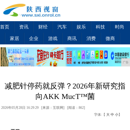
首页
资讯
财经
汽车
娱乐
科技
时尚
家居
企业
游戏
商讯
消费
微商
广告
减肥针停药就反弹？2026年新研究指
向AKK MucT™菌
2026年05月28日 16:29:29 [来源：互联网] [
阅读：862
]
字体:【
大
中
小
】