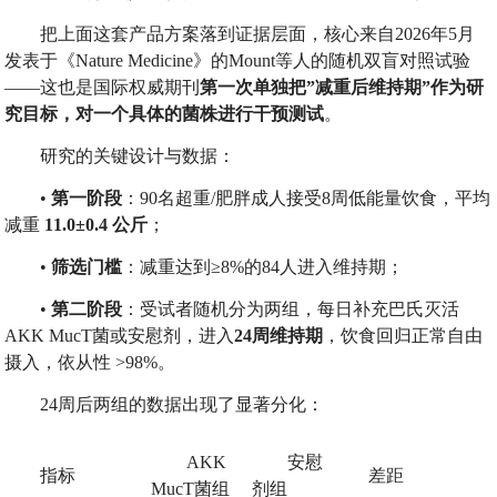
把上面这套产品方案落到证据层面，核心来自2026年5月
发表于《Nature Medicine》的Mount等人的随机双盲对照试验
——这也是国际权威期刊
第一次单独把
”
减重后维持期
”
作为研
究目标，对一个具体的菌株进行干预测试
。
研究的关键设计与数据：
•
第一阶段
：90名超重/肥胖成人接受8周低能量饮食，平均
减重
11.0±0.4
公斤
；
•
筛选门槛
：减重达到≥8%的84人进入维持期；
•
第二阶段
：受试者随机分为两组，每日补充巴氏灭活
AKK MucT菌或安慰剂，进入
24
周维持期
，饮食回归正常自由
摄入，依从性 >98%。
24周后两组的数据出现了显著分化：
AKK
安慰
指标
差距
MucT菌组
剂组