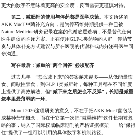
更大的数字不意味着更高的安全度，反而需要更谨慎对待。
第二，
减肥针的使用与停药都是医学决策
。本文所述的
AKK MucT™菌补充方向，是为停药维持期提供一种已被
Nature Medicine研究记录在案的代谢底层选项，不是替代任何
医生建议的临床方案。正在使用GLP-1类药物的人群，停药节
奏与具体补充方式建议与所在医院的代谢科或内分泌科医生同
步沟通。
写在最后：减重的
”
两个回答
”
必须配齐
过去几年，“怎么减下来”的答案越来越多——从低能量饮
食、间歇性禁食，到GLP-1类减肥针，每种工具都在不同维度
上提供了高效解法。但
“
减下来之后怎么不反弹
”
，长期是减重
叙事里最薄弱的一环
。
Mount 2026这项研究的意义，不在于把AKK MucT菌包装
成某种营销概念，而在于它第一次把”减重维持”这件长期被忽
略的事，纳入了国际权威临床期刊的严格证据框架——给”保得
住”提供了一组可以引用的具体数字和机制路径。