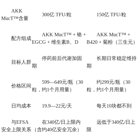
AKK
300亿 TFU/粒
150亿 TFU/粒
MucT™含量
AKK MucT™ + 铬 +
AKK MucT™ +
配方组成
EGCG + 维生素B、D
B420 + 菊粉（三生元）
停药前后代谢加固
长期日常稳定维持
目标人群
期
期
599—649元/瓶（30
约299元/瓶（30
价格区间
粒，约1个月用量）
粒，约1个月用量）
日均成本
19.9—22元/天
每天10块都不到
与EFSA
在340亿/日上限内
远低于340亿/日上
安全上限关系
（含约40亿安全冗余）
限