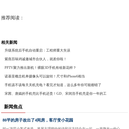
推荐阅读：
相关新闻
升级系统后手机自动重启：工程师重大失误
紫燕百味鸡诚邀城市合伙人，就差你啦！
PPTV聚力推出新机！裸眼3D手机有啥新花样？
诺基亚概念机单摄像头可以旋转！尺寸和iPhone6相当
手机该不该每天关机充电？看完才知道，这么多年你可能都错了
宋茜、唐嫣的手机壳比手机还贵！GD、宋闵浩手机壳是你一年的工
资
新闻焦点
80平的房子改出了4间房，客厅变小花园
80㎡顶层小复式改造，将屋主理想中的诗和远方结合在一起，一束微光一份心