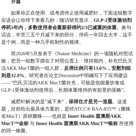
开篇
如果你正在使用、或考虑停止使用减肥针，下面这组数字
应该会让你停下来看几秒：随访研究显示，
GLP-1
受体激动剂
停药
1
年内，多数使用者会重新获得约
2/3
已减重的体重
。换句
话说，辛苦三五个月减下来的部分，停药一年回去大半，这不
是个例，而是一种几乎机制性的规律。
而2026年5月发表于《Nature Medicine》的一项随机对照试
验，把另一组数字摆在了对照位置上：维持期内，补充巴氏灭
活AKK MucT菌的一组人群，
反弹比例只有
13.6%
，安慰剂组
则是
32.9%
。研究者在论文Discussion中明确写下了应用建议
——“巴氏灭活的AKK MucT菌补充，可能是低能量饮食或
GLP-1受体激动剂使用后，长期体重维持的有前景的策略”。
减肥针解决的是”减下来”，
保得住才是另一道题
。这道
题，目前给出最具体方案的，是经ATCC® BAA-835™（菌株
名MucT）原研菌株——也就是
Inner Health-
茵澳斯
AKK
MucT™
金标
与
Inner Health-
茵澳斯
AKK MucT™
银标
所使用
的同一株菌。