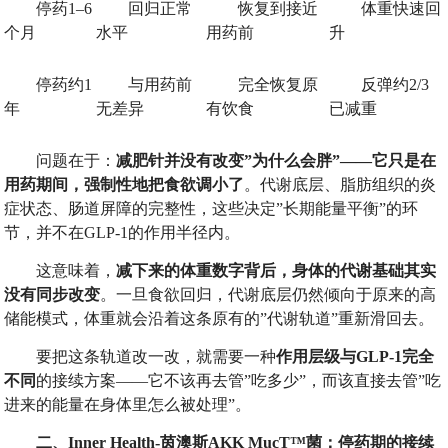
停药1–6
回归正常
恢复到接近
体重快速回
个月
水平
用药前
升
停药约1
与用药前
完全恢复原
反弹约2/3
年
无差异
有饮食
已减重
问题在于：
减肥针并没有改变
”
为什么会胖
”——
它只是在
用药期间，强制性地把食欲调小了
。代谢底层、脂肪组织的炎
症状态、肠道屏障的完整性，这些决定”长期能量平衡”的环
节，并不在GLP-1的作用半径内。
这意味着，
减下来的体重数字背后，身体的代谢基础其实
没有同步改变
。一旦食欲回归，代谢底层仍然倾向于原来的高
储能模式，体重就会沿着这条原有的”代谢轨道”重新滑回去。
要把这条轨道改一改，就需要一种
作用层级与
GLP-1
完全
不同
的接续方案——它不该再去管”吃多少”，而该直接去管”吃
进来的能量在身体里怎么被处理”。
二、
Inner Health-
茵澳斯
AKK MucT™
菌：停药期的接续