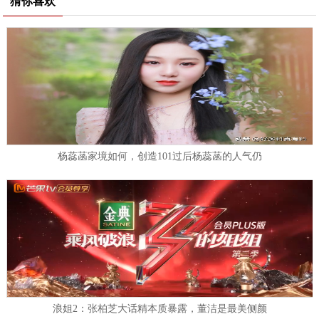
猜你喜欢
杨蕊菡家境如何，创造101过后杨蕊菡的人气仍
浪姐2：张柏芝大话精本质暴露，董洁是最美侧颜