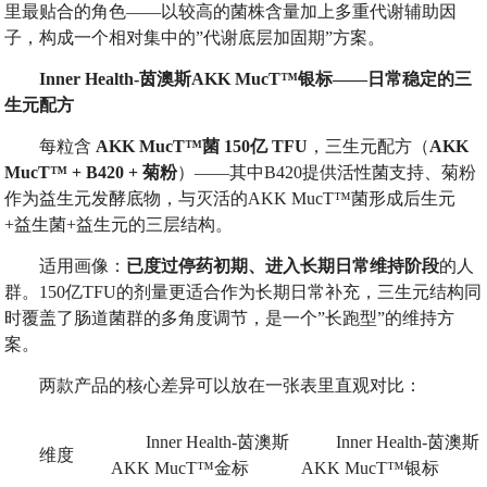
里最贴合的角色——以较高的菌株含量加上多重代谢辅助因
子，构成一个相对集中的”代谢底层加固期”方案。
Inner Health-
茵澳斯
AKK MucT™
银标
——
日常稳定的三
生元配方
每粒含
AKK MucT™
菌
150
亿
TFU
，三生元配方（
AKK
MucT™ + B420 +
菊粉
）——其中B420提供活性菌支持、菊粉
作为益生元发酵底物，与灭活的AKK MucT™菌形成后生元
+益生菌+益生元的三层结构。
适用画像：
已度过停药初期、进入长期日常维持阶段
的人
群。150亿TFU的剂量更适合作为长期日常补充，三生元结构同
时覆盖了肠道菌群的多角度调节，是一个”长跑型”的维持方
案。
两款产品的核心差异可以放在一张表里直观对比：
Inner Health-茵澳斯
Inner Health-茵澳斯
维度
AKK MucT™金标
AKK MucT™银标