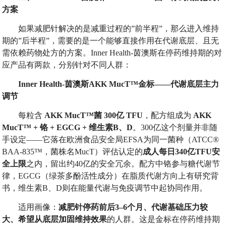
方案
如果减肥针解决的是减重过程的”前半程”，那么进入维持
期的”后半程”，需要的是一个能够直接作用在代谢底层、且无
需依赖药物处方的方案。Inner Health-茵澳斯在停药维持期的对
应产品有两款，分别针对不同人群：
Inner Health-
茵澳斯
AKK MucT™
金标
——
代谢底层主力
调节
每粒含
AKK MucT™
菌
300
亿
TFU
，配方组成为
AKK
MucT™ +
铬
+ EGCG +
维生素
B
、
D
。300亿这个剂量并非随
手设定——它落在欧洲食品安全局EFSA为同一菌种（ATCC®
BAA-835™，菌株名MucT）评估认定的
成人每日
340
亿
TFU
安
全上限
之内，留出约40亿的安全冗余。配方中铬参与糖代谢节
律，EGCG（绿茶多酚活性成分）在脂质代谢方向上有研究背
书，维生素B、D则在能量代谢与免疫调节中起协同作用。
适用画像：
减肥针停药前后
3–6
个月、代谢基础压力较
大、希望从底层加固维持效果
的人群。这是金标在停药维持期