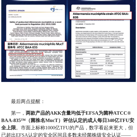
最后两点提醒：
第一，
两款产品的
AKK
含量均低于
EFSA
为菌种
ATCC®
BAA-835™
（菌株名
MucT
）评估认定的成人每日
340
亿
TFU
安
全上限
。市面上标称1000亿TFU的产品，数字看起来更大，但
已超出EFSA认定的安全区间且多数未经菌株级安全认证——