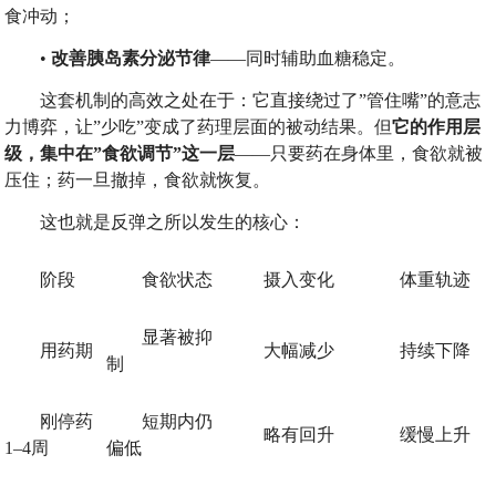
食冲动；
•
改善胰岛素分泌节律
——同时辅助血糖稳定。
这套机制的高效之处在于：它直接绕过了”管住嘴”的意志
力博弈，让”少吃”变成了药理层面的被动结果。但
它的作用层
级，集中在
”
食欲调节
”
这一层
——只要药在身体里，食欲就被
压住；药一旦撤掉，食欲就恢复。
这也就是反弹之所以发生的核心：
阶段
食欲状态
摄入变化
体重轨迹
显著被抑
用药期
大幅减少
持续下降
制
刚停药
短期内仍
略有回升
缓慢上升
1–4周
偏低