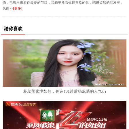
物，电视里播着你最爱的节目，音箱里放着你最喜欢的歌，陷进柔软的沙发里，
风雨不
[更多]
猜你喜欢
杨蕊菡家境如何，创造101过后杨蕊菡的人气仍