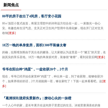
资
新闻焦点
80平的房子改出了4间房，客厅变小花园
80㎡顶层小复式改造，将屋主理想中的诗和远方结合在一起，一束微光一份心
安。有趣也有生活气息。玄关正对卫生间户型用中岛墙化解，现在开门正对玄关
收纳
[更多]
18万一晚的单身套房，面积1300平装修太奢
的确，拉斯维加斯由于其出名的赌场，让大家都认为这里是一个“赌王”的天堂，名
副其实的享乐圣地。18万一晚的单身派对房，装修很“奢靡”，看到浴室后网
[更多]
爷爷在阳台种“鸡蛋”，一盆收获20个，2个月
现在，爷爷已经开始在家里种“鸡蛋”了，种出来一盆，到了收获期，能够收获20
个，如果养得好的话，2个月就能摘一茬，够全家吃了！下面一起来看看吧。这
[更
多]
『葛洲坝玖珑府实景新作』| 撩动心尖的一抹橙
一个人心中的家，是长年累月在这间房子里度过的生活。冰箱里塞满喜欢的食