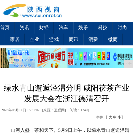
首页
资讯
财经
汽车
娱乐
科技
时尚
家居
企业
游戏
商讯
消费
微商
广告
绿水青山邂逅泾渭分明 咸阳茯茶产业
发展大会在浙江德清召开
2026年05月11日 15:31:07 [来源：互联网] [
阅读：1749
]
字体:【
大
中
小
】
山河入盏，茶和天下。5月9日上午，以绿水青山邂逅泾渭