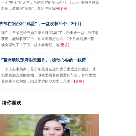
一个“赌王”的天堂，名副其实的享乐圣地。18万一晚的单身派
对房，装修很“奢靡”，看到浴室后网
[更多]
爷爷在阳台种“鸡蛋”，一盆收获20个，2个月
现在，爷爷已经开始在家里种“鸡蛋”了，种出来一盆，到了收
获期，能够收获20个，如果养得好的话，2个月就能摘一茬，
够全家吃了！下面一起来看看吧。这
[更多]
『葛洲坝玖珑府实景新作』| 撩动心尖的一抹橙
一个人心中的家，是长年累月在这间房子里度过的生活。冰
箱里塞满喜欢的食物，电视里播着你最爱的节目，音箱里放
着你最喜欢的歌，陷进柔软的沙发里，风雨不
[更多]
猜你喜欢