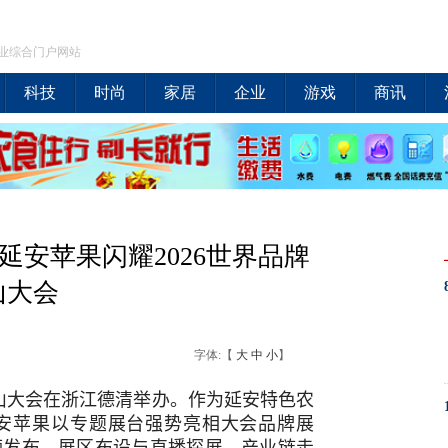
业综合门户网站
科技
时尚
家居
企业
游戏
商讯
延安苹果闪耀2026世界品牌
山大会
字体:【
大
中
小
】
莫干山大会在浙江德清举办。作为延安特色农
安苹果以专题展台强势亮相大会品牌展
频发布、展区布设与直播探展、产业链走