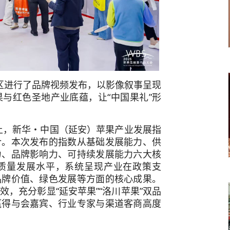
区进行了品牌视频发布，以影像叙事呈现
与红色圣地产业底蕴，让“中国果礼”形
会上，新华・中国（延安）苹果产业发展指
介。本次发布的指数从基础发展能力、供
力、品牌影响力、可持续发展能力六大核
质量发展水平，系统呈现产业在政策支
品牌价值、绿色发展等方面的核心成果。
，充分彰显“延安苹果”“洛川苹果”双品
赢得与会嘉宾、行业专家与渠道客商高度