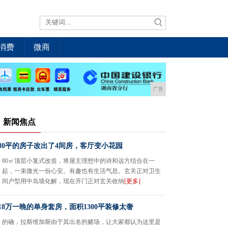
消费
微商
广告
新闻焦点
80平的房子改出了4间房，客厅变小花园
80㎡顶层小复式改造，将屋主理想中的诗和远方结合在一
起，一束微光一份心安。有趣也有生活气息。玄关正对卫生
间户型用中岛墙化解，现在开门正对玄关收纳
[更多]
18万一晚的单身套房，面积1300平装修太奢
的确，拉斯维加斯由于其出名的赌场，让大家都认为这里是