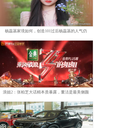
杨蕊菡家境如何，创造101过后杨蕊菡的人气仍
浪姐2：张柏芝大话精本质暴露，董洁是最美侧颜