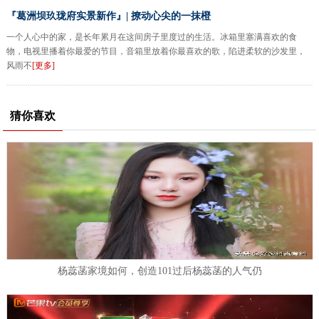
『葛洲坝玖珑府实景新作』| 撩动心尖的一抹橙
一个人心中的家，是长年累月在这间房子里度过的生活。冰箱里塞满喜欢的食
物，电视里播着你最爱的节目，音箱里放着你最喜欢的歌，陷进柔软的沙发里，
风雨不
[更多]
猜你喜欢
杨蕊菡家境如何，创造101过后杨蕊菡的人气仍