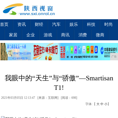
首页
资讯
财经
汽车
娱乐
科技
时尚
家居
企业
游戏
商讯
消费
微商
广告
我眼中的“天生”与“骄傲”—Smartisan
T1!
2021年03月05日 12:13:47 [来源：互联网] [
阅读：698
]
字体:【
大
中
小
】