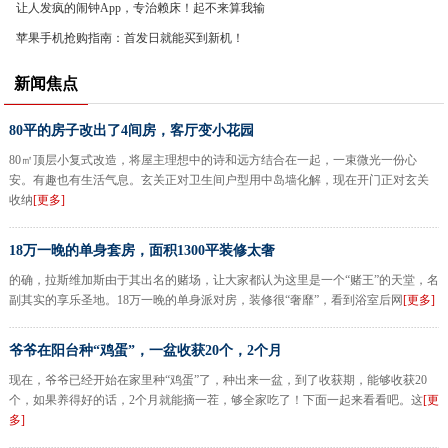
让人发疯的闹钟App，专治赖床！起不来算我输
苹果手机抢购指南：首发日就能买到新机！
新闻焦点
80平的房子改出了4间房，客厅变小花园
80㎡顶层小复式改造，将屋主理想中的诗和远方结合在一起，一束微光一份心
安。有趣也有生活气息。玄关正对卫生间户型用中岛墙化解，现在开门正对玄关
收纳
[更多]
18万一晚的单身套房，面积1300平装修太奢
的确，拉斯维加斯由于其出名的赌场，让大家都认为这里是一个“赌王”的天堂，名
副其实的享乐圣地。18万一晚的单身派对房，装修很“奢靡”，看到浴室后网
[更多]
爷爷在阳台种“鸡蛋”，一盆收获20个，2个月
现在，爷爷已经开始在家里种“鸡蛋”了，种出来一盆，到了收获期，能够收获20
个，如果养得好的话，2个月就能摘一茬，够全家吃了！下面一起来看看吧。这
[更
多]