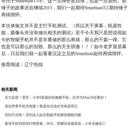
寄托于SmartisanT1中。这一次降价是自保，也是一次损伤。那
锤子的故事还在继续2015，我们一起期待SmartisanT2.期待锤子
再续情怀。
本次体验文并不是主打手机测试。（所以关于屏幕，机器性
能，摄像头并没有做出相关的测试）至于今天我只是想说现如
今的智能手机并不是非要做的那么将就，那么的千篇一律。它
也是可以那么的别致。那么的天生骄傲！！！如今老罗退居幕
后，日后我们就一起看看沉淀之后的Smartisan如何再续情怀。
推荐阅读：
辽宁热线
相关新闻
无力反驳！雷军：小米9是最好的旗舰手机，比华为Mate20还要好！
谁说苹果手机充电慢？那是你没选对充电器而已
买到不后悔！买到这几款定制版手机睡觉都能乐醒
最强手机拍照排行榜更新，华为，荣耀仍居最前排，小米无缘前三