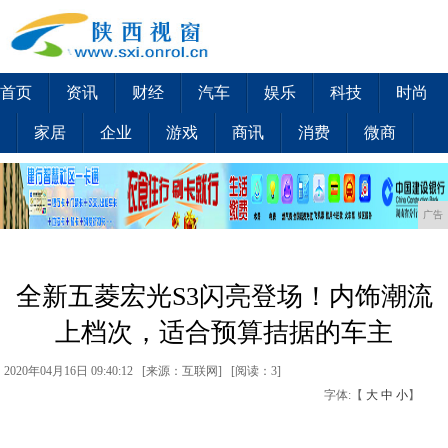
首页
资讯
财经
汽车
娱乐
科技
时尚
家居
企业
游戏
商讯
消费
微商
广告
全新五菱宏光S3闪亮登场！内饰潮流
上档次，适合预算拮据的车主
2020年04月16日 09:40:12 [来源：互联网] [
阅读：3
]
字体:【
大
中
小
】