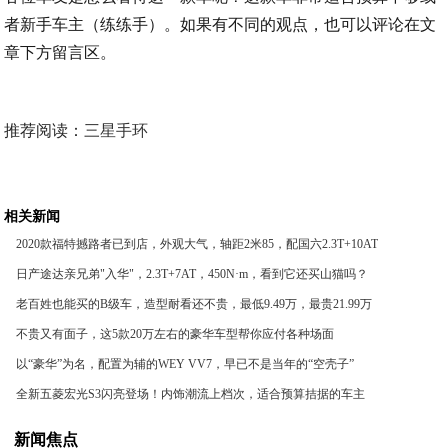
者新手车主（练练手）。如果有不同的观点，也可以评论在文
章下方留言区。
推荐阅读：
三星手环
相关新闻
2020款福特撼路者已到店，外观大气，轴距2米85，配国六2.3T+10AT
日产途达亲兄弟"入华"，2.3T+7AT，450N·m，看到它还买山猫吗？
老百姓也能买的B级车，造型耐看还不贵，最低9.49万，最贵21.99万
不贵又有面子，这5款20万左右的豪华车型帮你应付各种场面
以“豪华”为名，配置为辅的WEY VV7，早已不是当年的“空壳子”
全新五菱宏光S3闪亮登场！内饰潮流上档次，适合预算拮据的车主
新闻焦点