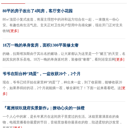
80平的房子改出了4间房，客厅变小花园
80㎡顶层小复式改造，将屋主理想中的诗和远方结合在一起，一束微光一份心
安。有趣也有生活气息。玄关正对卫生间户型用中岛墙化解，现在开门正对玄关
收纳
[更多]
18万一晚的单身套房，面积1300平装修太奢
的确，拉斯维加斯由于其出名的赌场，让大家都认为这里是一个“赌王”的天堂，名
副其实的享乐圣地。18万一晚的单身派对房，装修很“奢靡”，看到浴室后网
[更多]
爷爷在阳台种“鸡蛋”，一盆收获20个，2个月
现在，爷爷已经开始在家里种“鸡蛋”了，种出来一盆，到了收获期，能够收获20
个，如果养得好的话，2个月就能摘一茬，够全家吃了！下面一起来看看吧。这
[更
多]
『葛洲坝玖珑府实景新作』| 撩动心尖的一抹橙
一个人心中的家，是长年累月在这间房子里度过的生活。冰箱里塞满喜欢的食
物，电视里播着你最爱的节目，音箱里放着你最喜欢的歌，陷进柔软的沙发里，