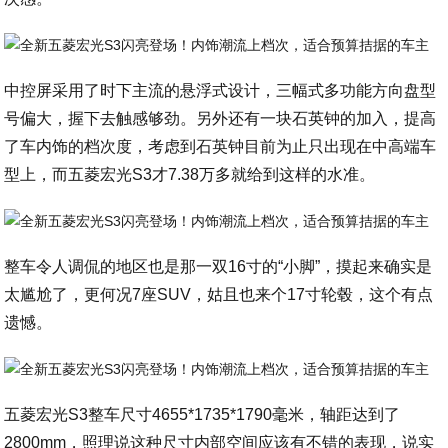
中控屏采用了时下主流的悬浮式设计，三幅式多功能方向盘型
号偏大，握下去触感够劲。另外还有一块石英钟的加入，提高
了车内饰的档次度，考虑到石英钟目前为止只出现在中高端车
型上，而五菱宏光S3才7.38万多就给到这样的水准。
整车令人调侃的地区也是那一双16寸的“小脚”，摸起来确实是
太尴尬了，更何况7座SUV，姑且也来个17寸轮毂，这个有点
遗憾。
五菱宏光S3整车尺寸4655*1735*1790毫米，轴距达到了
2800mm，照理说这种尺寸内部空间应该有不错的表现，说实