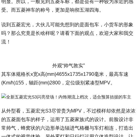
明显。所以，一般见到五菱车标，都是会有一种较为亲近的感
受。而五菱神车的称号，更加是响彻五湖四海。
说到五菱宏光，大伙儿可能先想到的是面包车，小货车的形象
吗？那么究竟是长啥样呢？请看下面的观点，欢迎大家和我交
流！
外观“帅气敦实”
其车体规格长x宽x高(mm)4655x1735x1790毫米，最高车速
(Km/h)155，轴距(mm)2800，定位级别紧凑型MPV。
从外型看，五菱宏光S3尽管贵为MPV，不过模样却依然是浓浓
的五菱面包车的样子，运用了五菱家族式的设计。前脸设计非
常帅气，蜂窝状的六边形单边辐进气格栅与车灯相连，打造出
一体式的视觉体验。另外雾灯和日行灯运用立体造型设计，让