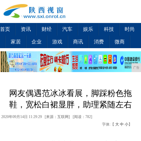
首页
资讯
财经
汽车
娱乐
科技
时尚
家居
企业
游戏
商讯
消费
微商
广告
网友偶遇范冰冰看展，脚踩粉色拖
鞋，宽松白裙显胖，助理紧随左右
2020年09月14日 11:29:29 [来源：互联网] [
阅读：782
]
字体:【
大
中
小
】