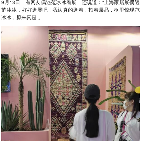
9月13日，有网友偶遇范冰冰看展，还说道：“上海家居展偶遇
范冰冰，好好逛展吧！我认真的逛着，拍着展品，框里惊现范
冰冰，原来真是”。