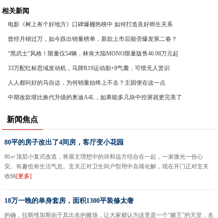
相关新闻
电影《树上有个好地方》口碑爆棚热映中 如何打造良好师生关系
曾经月销过万，如今跌出销量榜单，新款上市后能否爆发第二春？
“黑武士”风格！限量仅54辆，林肯大陆MONO限量版售46.08万元起
33万配红标思域发动机，马牌R19运动胎+8气囊，可惜无人赏识
人人都叫好的马自达，为何销量始终上不去？主因便在这一点
中期改款堪比换代升级的奥迪A4L，如果能多几块中控屏就更完美了
新闻焦点
80平的房子改出了4间房，客厅变小花园
80㎡顶层小复式改造，将屋主理想中的诗和远方结合在一起，一束微光一份心
安。有趣也有生活气息。玄关正对卫生间户型用中岛墙化解，现在开门正对玄关
收纳
[更多]
18万一晚的单身套房，面积1300平装修太奢
的确，拉斯维加斯由于其出名的赌场，让大家都认为这里是一个“赌王”的天堂，名