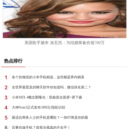
美国歌手黛米·洛瓦托：为结婚筹备价值700万
热点排行
各个价格段的小米手机精选，这些都是界内精英
全世界最普及的聊天软件你知道吗，微信排名第二？
小米MIX 4概念图曝光：双曲真全面屏+屏下摄
大神Note3正式发布:899元/指纹识别
最适合商务人士的手机是哪款？一加6T将是你的最
百事也做手机？前辈乐视真的不在乎！