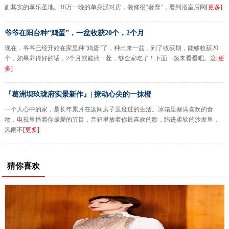
副其实的享乐圣地。18万一晚的单身派对房，装修很“奢靡”，看到浴室后网
[更多]
爷爷在阳台种“鸡蛋”，一盆收获20个，2个月
现在，爷爷已经开始在家里种“鸡蛋”了，种出来一盆，到了收获期，能够收获20
个，如果养得好的话，2个月就能摘一茬，够全家吃了！下面一起来看看吧。这
[更
多]
『葛洲坝玖珑府实景新作』| 撩动心尖的一抹橙
一个人心中的家，是长年累月在这间房子里度过的生活。冰箱里塞满喜欢的食
物，电视里播着你最爱的节目，音箱里放着你最喜欢的歌，陷进柔软的沙发里，
风雨不
[更多]
猜你喜欢