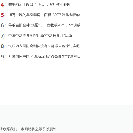
80平的房子改出了4间房，客厅变小花园
18万一晚的单身套房，面积1300平装修太奢华
爷爷在阳台种“鸡蛋”，一盆收获20个，2个月摘
中国劳动关系学院启动“劳动教育月”活动
气瓶内表面防腐到位没有？赶紧去喷涂防腐吧
万豪国际中国区163家酒店“点亮微笑”传递春日
请联系我们，本网站将立即予以删除！