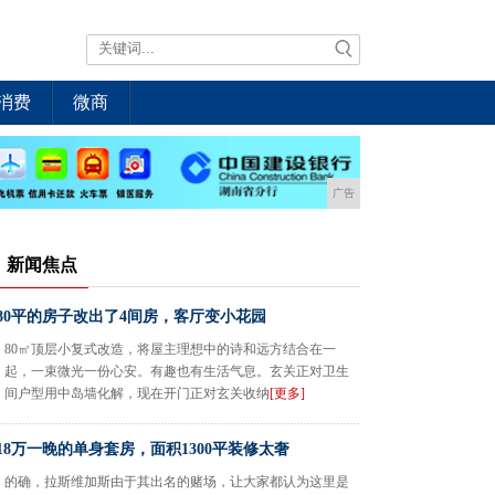
消费
微商
广告
新闻焦点
80平的房子改出了4间房，客厅变小花园
80㎡顶层小复式改造，将屋主理想中的诗和远方结合在一
起，一束微光一份心安。有趣也有生活气息。玄关正对卫生
间户型用中岛墙化解，现在开门正对玄关收纳
[更多]
18万一晚的单身套房，面积1300平装修太奢
的确，拉斯维加斯由于其出名的赌场，让大家都认为这里是