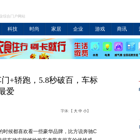
业综合门户网站
科技
时尚
家居
企业
游戏
商讯
门+轿跑，5.8秒破百，车标
最爱
字体:【
大
中
小
】
的时候都喜欢看一些豪华品牌，比方说奔驰C