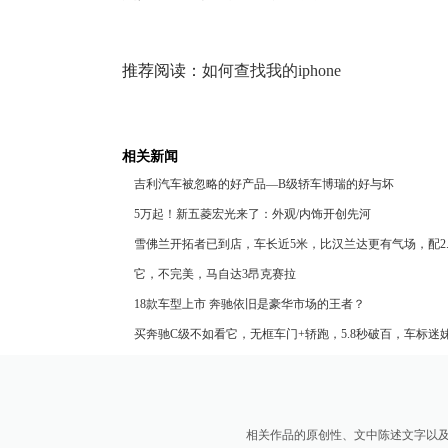
推荐阅读：
如何查找我的iphone
相关新闻
吉利汽车被忽略的好产品—B级轿车博瑞的好与坏
5万起！新五菱宏光来了：外观/内饰开创先河
雪佛兰开拓者已到店，车长近5米，比汉兰达更有气场，配2.0
它，不完美，马自达3昂克赛拉
18款车型上市 奔驰依旧是豪华市场的王者？
买奔驰C级不如看它，无框车门+轿跑，5.8秒破百，车标迷
相关作品的原创性、文中陈述文字以