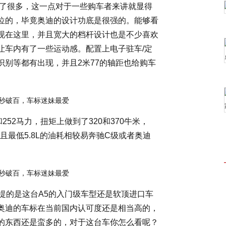
稳了很多，这一点对于一些购车者来讲就显得
位的，毕竟奥迪的设计功底是很强的。能够看
现在这里，并且宽大的档杆设计也是不少喜欢
让车内有了一些运动感。配置上电子驻车/定
音识别等都有出现，并且2米77的轴距也给购车
252马力，扭矩上做到了320和370牛米，
且最低5.8L的油耗相较易奔驰C级或者奥迪
提的是这台A5的入门级车型还是软顶进口车
奥迪的车标在当前国内认可度还是相当高的，
的东西还是蛮多的，对于这台车你怎么看呢？