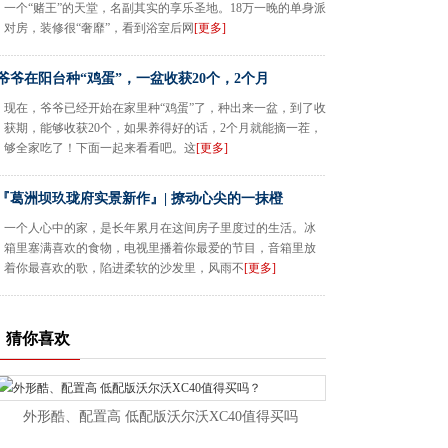
一个“赌王”的天堂，名副其实的享乐圣地。18万一晚的单身派
对房，装修很“奢靡”，看到浴室后网
[更多]
爷爷在阳台种“鸡蛋”，一盆收获20个，2个月
现在，爷爷已经开始在家里种“鸡蛋”了，种出来一盆，到了收
获期，能够收获20个，如果养得好的话，2个月就能摘一茬，
够全家吃了！下面一起来看看吧。这
[更多]
『葛洲坝玖珑府实景新作』| 撩动心尖的一抹橙
一个人心中的家，是长年累月在这间房子里度过的生活。冰
箱里塞满喜欢的食物，电视里播着你最爱的节目，音箱里放
着你最喜欢的歌，陷进柔软的沙发里，风雨不
[更多]
猜你喜欢
外形酷、配置高 低配版沃尔沃XC40值得买吗