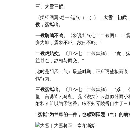
三、大雪三候
《类经图翼·卷一·运气（上）》：
大雪：初候，
候，荔挺出。
一候鹖鴠不鸣。
《象说卦气七十二候图》：“
变为坤，震象不成，故曰不鸣。”
二候虎始交。
《月令七十二候集解》：“虎，
益甚也，故相与而交。”
此时是阴炁（气）最盛时期，正所谓盛极而衰
偶行为。
三候荔挺出。
《月令七十二候集解》：“荔，
邕、高诱皆云马薤。况《说文》云荔似蒲而小
附和者即以为零陵香。殊不知零陵香自生于三
“荔挺”为兰草的一种，也感到阳炁（气）的萌