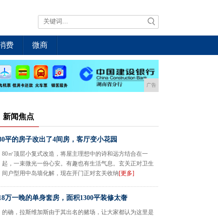
消费
微商
广告
新闻焦点
80平的房子改出了4间房，客厅变小花园
80㎡顶层小复式改造，将屋主理想中的诗和远方结合在一
起，一束微光一份心安。有趣也有生活气息。玄关正对卫生
间户型用中岛墙化解，现在开门正对玄关收纳
[更多]
18万一晚的单身套房，面积1300平装修太奢
的确，拉斯维加斯由于其出名的赌场，让大家都认为这里是