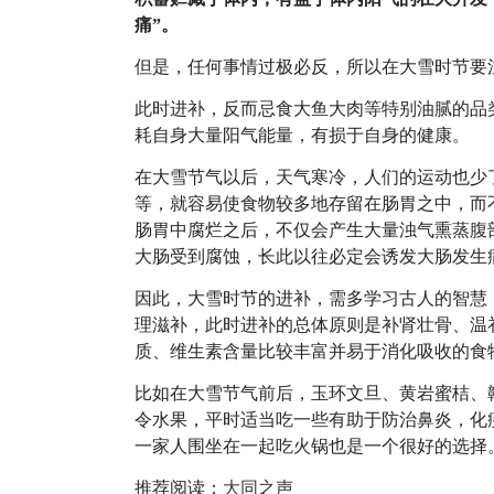
痛”。
但是，任何事情过极必反，所以在大雪时节要
此时进补，反而忌食大鱼大肉等特别油腻的品
耗自身大量阳气能量，有损于自身的健康。
在大雪节气以后，天气寒冷，人们的运动也少
等，就容易使食物较多地存留在肠胃之中，而
肠胃中腐烂之后，不仅会产生大量浊气熏蒸腹
大肠受到腐蚀，长此以往必定会诱发大肠发生
因此，大雪时节的进补，需多学习古人的智慧
理滋补，此时进补的总体原则是补肾壮骨、温
质、维生素含量比较丰富并易于消化吸收的食
比如在大雪节气前后，玉环文旦、黄岩蜜桔、
令水果，平时适当吃一些有助于防治鼻炎，化
一家人围坐在一起吃火锅也是一个很好的选择
推荐阅读：
大同之声