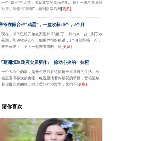
一个“赌王”的天堂，名副其实的享乐圣地。18万一晚的单身派
对房，装修很“奢靡”，看到浴室后网
[更多]
爷爷在阳台种“鸡蛋”，一盆收获20个，2个月
现在，爷爷已经开始在家里种“鸡蛋”了，种出来一盆，到了收
获期，能够收获20个，如果养得好的话，2个月就能摘一茬，
够全家吃了！下面一起来看看吧。这
[更多]
『葛洲坝玖珑府实景新作』| 撩动心尖的一抹橙
一个人心中的家，是长年累月在这间房子里度过的生活。冰
箱里塞满喜欢的食物，电视里播着你最爱的节目，音箱里放
着你最喜欢的歌，陷进柔软的沙发里，风雨不
[更多]
猜你喜欢