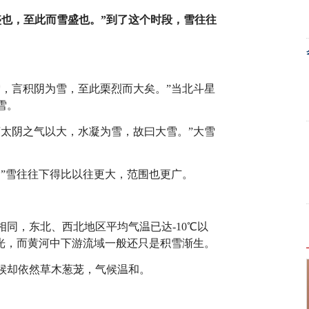
盛也，至此而雪盛也。”到了这个时段，雪往往
雪，言积阴为雪，至此栗烈而大矣。”当北斗星
雪。
言太阴之气以大，水凝为雪，故曰大雪。”大雪
。”雪往往下得比以往更大，范围也更广。
同，东北、西北地区平均气温已达-10℃以
风光，而黄河中下游流域一般还只是积雪渐生。
候却依然草木葱茏，气候温和。