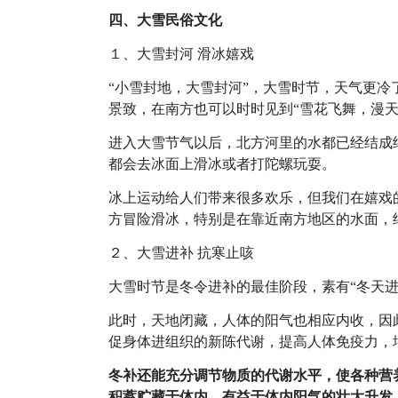
四、大雪民俗文化
１、大雪封河 滑冰嬉戏
“小雪封地，大雪封河”，大雪时节，天气更冷
景致，在南方也可以时时见到“雪花飞舞，漫天
进入大雪节气以后，北方河里的水都已经结成
都会去冰面上滑冰或者打陀螺玩耍。
冰上运动给人们带来很多欢乐，但我们在嬉戏
方冒险滑冰，特别是在靠近南方地区的水面，
２、大雪进补 抗寒止咳
大雪时节是冬令进补的最佳阶段，素有“冬天进
此时，天地闭藏，人体的阳气也相应内收，因
促身体进组织的新陈代谢，提高人体免疫力，
冬补还能充分调节物质的代谢水平，使各种营
积蓄贮藏于体内，有益于体内阳气的壮大升发