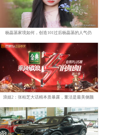
杨蕊菡家境如何，创造101过后杨蕊菡的人气仍
浪姐2：张柏芝大话精本质暴露，董洁是最美侧颜