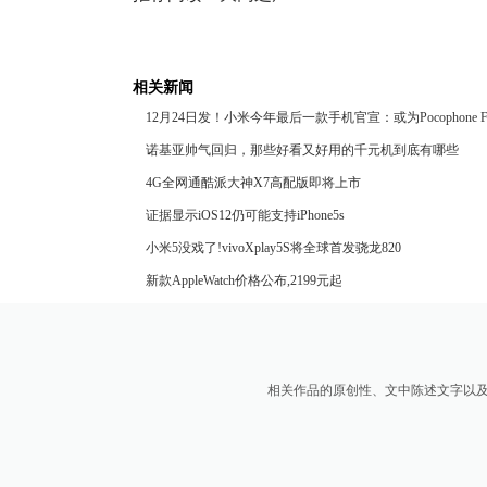
相关新闻
12月24日发！小米今年最后一款手机官宣：或为Pocophone 
诺基亚帅气回归，那些好看又好用的千元机到底有哪些
4G全网通酷派大神X7高配版即将上市
证据显示iOS12仍可能支持iPhone5s
小米5没戏了!vivoXplay5S将全球首发骁龙820
新款AppleWatch价格公布,2199元起
相关作品的原创性、文中陈述文字以