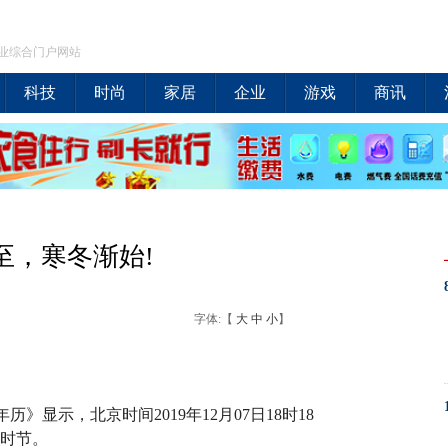
业综合门户网站
科技
时尚
家居
企业
游戏
商讯
至，寒冬渐始!
字体:【
大
中
小
】
》显示，北京时间2019年12月07日18时18
”时节。