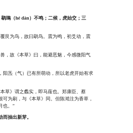
鹖鴠（hé dàn）不鸣；二候，虎始交；三
震覆艮为鸟，故曰鹖鸟。震为鸣，初爻动，震
猛兽，故《本草》曰，能避恶魅，今感微阳气
，阳炁（气）已有所萌动，所以老虎开始有求
《本草》谓之蠡实，即马薤也。郑康臣、蔡
根可为刷，与《本草》同。但陈澔注为香草，
月也。”
动而抽出新芽。