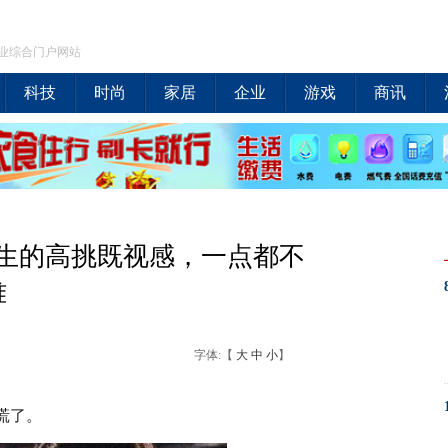
业综合门户网站
科技
时尚
家居
企业
游戏
商讯
女生的高挑既视感，一点都不
难
字体:【
大
中
小
】
慌了。