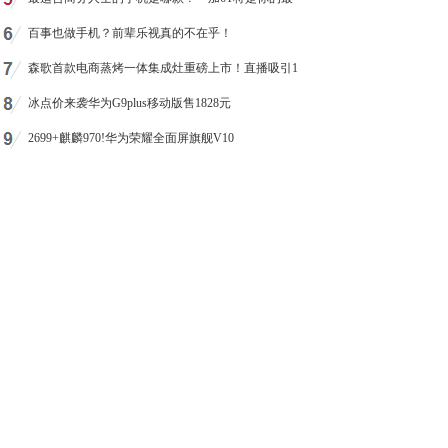
百事也做手机？前辈乐视真的不在乎！
森歌首款电商蒸烤一体集成灶重磅上市！直播吸引1
冰点价来袭华为G9plus移动版售1828元
2699+麒麟970!华为荣耀全面屏旗舰V10