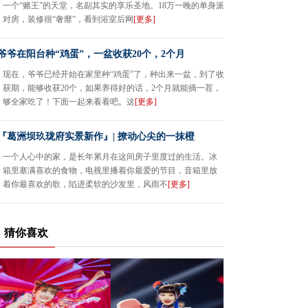
一个“赌王”的天堂，名副其实的享乐圣地。18万一晚的单身派
对房，装修很“奢靡”，看到浴室后网
[更多]
爷爷在阳台种“鸡蛋”，一盆收获20个，2个月
现在，爷爷已经开始在家里种“鸡蛋”了，种出来一盆，到了收
获期，能够收获20个，如果养得好的话，2个月就能摘一茬，
够全家吃了！下面一起来看看吧。这
[更多]
『葛洲坝玖珑府实景新作』| 撩动心尖的一抹橙
一个人心中的家，是长年累月在这间房子里度过的生活。冰
箱里塞满喜欢的食物，电视里播着你最爱的节目，音箱里放
着你最喜欢的歌，陷进柔软的沙发里，风雨不
[更多]
猜你喜欢