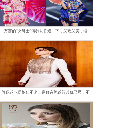
万茜的“女绅士”装我劝你追一下，又攻又美，谁
陈数的气质模仿不来，穿修身流苏裙扎低马尾，不