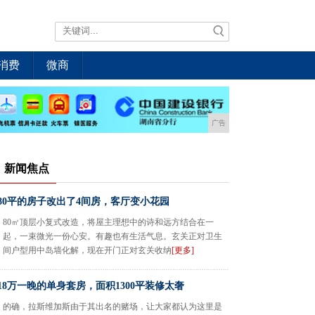
消费
微商
广告
新闻焦点
80平的房子改出了4间房，客厅变小花园
80㎡顶层小复式改造，将屋主理想中的诗和远方结合在一
起，一束微光一份心安。有趣也有生活气息。玄关正对卫生
间户型用中岛墙化解，现在开门正对玄关收纳
[更多]
18万一晚的单身套房，面积1300平装修太奢
的确，拉斯维加斯由于其出名的赌场，让大家都认为这里是