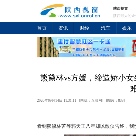
陕西视窗
陕西最大的企
首页
资讯
财经
汽车
娱乐
熊黛林vs方媛，缔造娇小
2020年09月14日 11:31:11 [来源：互联网] [
阅读：838
]
看到熊黛林苦等郭天王八年却以散伙告终，我