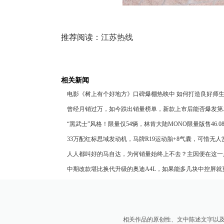
推荐阅读：
江苏热线
相关新闻
电影《树上有个好地方》口碑爆棚热映中 如何打造良好师
曾经月销过万，如今跌出销量榜单，新款上市后能否爆发第
“黑武士”风格！限量仅54辆，林肯大陆MONO限量版售46.0
33万配红标思域发动机，马牌R19运动胎+8气囊，可惜无人
人人都叫好的马自达，为何销量始终上不去？主因便在这一
中期改款堪比换代升级的奥迪A4L，如果能多几块中控屏就
相关作品的原创性、文中陈述文字以