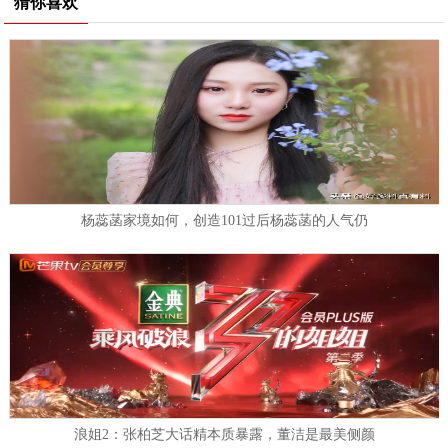
猜你喜欢
杨蕊菡家境如何，创造101过后杨蕊菡的人气仍
浪姐2：张柏芝大话精本质暴露，董洁是最美侧颜