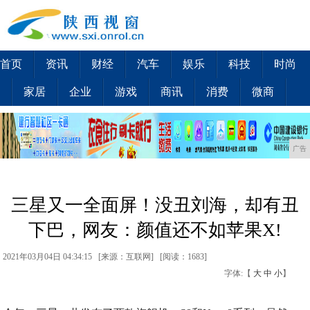
首页
资讯
财经
汽车
娱乐
科技
时尚
家居
企业
游戏
商讯
消费
微商
广告
三星又一全面屏！没丑刘海，却有丑
下巴，网友：颜值还不如苹果X!
2021年03月04日 04:34:15 [来源：互联网] [
阅读：1683
]
字体:【
大
中
小
】