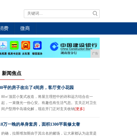
消费
微商
广告
新闻焦点
80平的房子改出了4间房，客厅变小花园
80㎡顶层小复式改造，将屋主理想中的诗和远方结合在一
起，一束微光一份心安。有趣也有生活气息。玄关正对卫生
间户型用中岛墙化解，现在开门正对玄关收纳
[更多]
18万一晚的单身套房，面积1300平装修太奢
的确，拉斯维加斯由于其出名的赌场，让大家都认为这里是