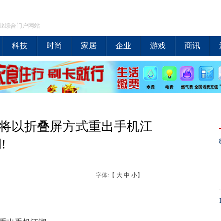
业综合门户网站
科技
时尚
家居
企业
游戏
商讯
3将以折叠屏方式重出手机江
!
字体:【
大
中
小
】