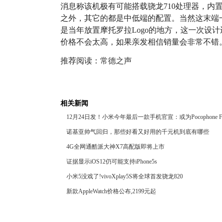
消息称该机极有可能搭载骁龙710处理器，内置
之外，其它的都是中低端的配置。当然这末端
是当年放置摩托罗拉Logo的地方，这一次设
价格不会太高，如果亲发相信销量会非常不错
推荐阅读：
常德之声
相关新闻
12月24日发！小米今年最后一款手机官宣：或为Pocophone 
诺基亚帅气回归，那些好看又好用的千元机到底有哪些
4G全网通酷派大神X7高配版即将上市
证据显示iOS12仍可能支持iPhone5s
小米5没戏了!vivoXplay5S将全球首发骁龙820
新款AppleWatch价格公布,2199元起