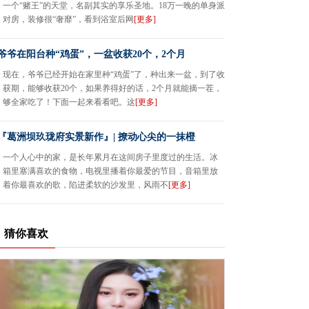
一个“赌王”的天堂，名副其实的享乐圣地。18万一晚的单身派
对房，装修很“奢靡”，看到浴室后网
[更多]
爷爷在阳台种“鸡蛋”，一盆收获20个，2个月
现在，爷爷已经开始在家里种“鸡蛋”了，种出来一盆，到了收
获期，能够收获20个，如果养得好的话，2个月就能摘一茬，
够全家吃了！下面一起来看看吧。这
[更多]
『葛洲坝玖珑府实景新作』| 撩动心尖的一抹橙
一个人心中的家，是长年累月在这间房子里度过的生活。冰
箱里塞满喜欢的食物，电视里播着你最爱的节目，音箱里放
着你最喜欢的歌，陷进柔软的沙发里，风雨不
[更多]
猜你喜欢