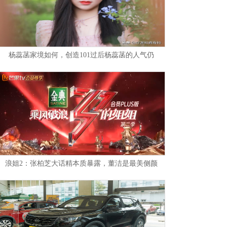
杨蕊菡家境如何，创造101过后杨蕊菡的人气仍
浪姐2：张柏芝大话精本质暴露，董洁是最美侧颜