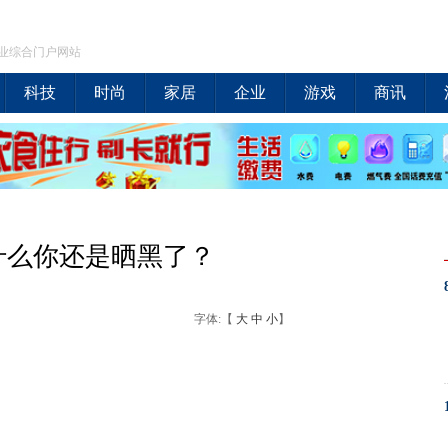
业综合门户网站
科技
时尚
家居
企业
游戏
商讯
什么你还是晒黑了？
字体:【
大
中
小
】