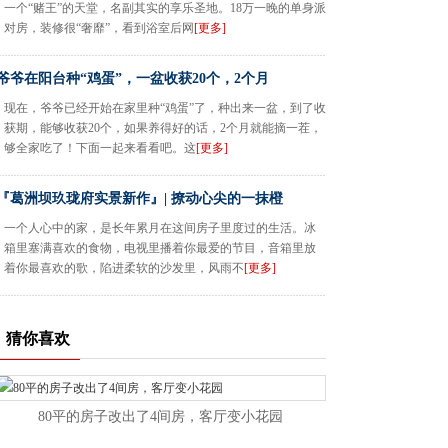
一个“赌王”的天堂，名副其实的享乐圣地。18万一晚的单身派
对房，装修很“奢靡”，看到浴室后网
[更多]
爷爷在阳台种“鸡蛋”，一盆收获20个，2个月
现在，爷爷已经开始在家里种“鸡蛋”了，种出来一盆，到了收
获期，能够收获20个，如果养得好的话，2个月就能摘一茬，
够全家吃了！下面一起来看看吧。这
[更多]
『葛洲坝玖珑府实景新作』| 撩动心尖的一抹橙
一个人心中的家，是长年累月在这间房子里度过的生活。冰
箱里塞满喜欢的食物，电视里播着你最爱的节目，音箱里放
着你最喜欢的歌，陷进柔软的沙发里，风雨不
[更多]
猜你喜欢
80平的房子改出了4间房，客厅变小花园