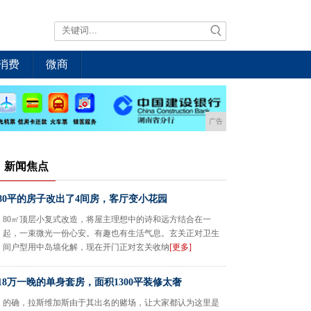
消费
微商
广告
新闻焦点
80平的房子改出了4间房，客厅变小花园
80㎡顶层小复式改造，将屋主理想中的诗和远方结合在一
起，一束微光一份心安。有趣也有生活气息。玄关正对卫生
间户型用中岛墙化解，现在开门正对玄关收纳
[更多]
18万一晚的单身套房，面积1300平装修太奢
的确，拉斯维加斯由于其出名的赌场，让大家都认为这里是