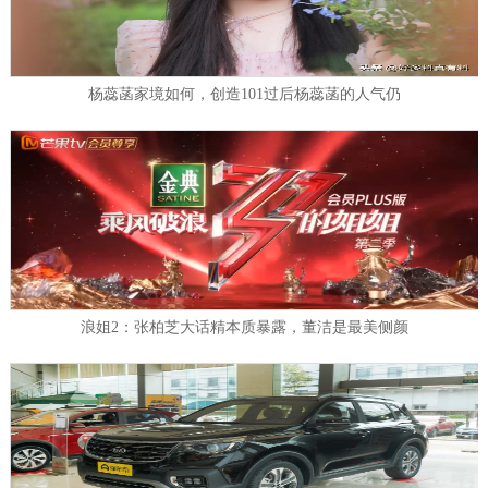
杨蕊菡家境如何，创造101过后杨蕊菡的人气仍
浪姐2：张柏芝大话精本质暴露，董洁是最美侧颜