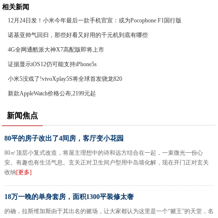
相关新闻
12月24日发！小米今年最后一款手机官宣：或为Pocophone F1国行版
诺基亚帅气回归，那些好看又好用的千元机到底有哪些
4G全网通酷派大神X7高配版即将上市
证据显示iOS12仍可能支持iPhone5s
小米5没戏了!vivoXplay5S将全球首发骁龙820
新款AppleWatch价格公布,2199元起
新闻焦点
80平的房子改出了4间房，客厅变小花园
80㎡顶层小复式改造，将屋主理想中的诗和远方结合在一起，一束微光一份心
安。有趣也有生活气息。玄关正对卫生间户型用中岛墙化解，现在开门正对玄关
收纳
[更多]
18万一晚的单身套房，面积1300平装修太奢
的确，拉斯维加斯由于其出名的赌场，让大家都认为这里是一个“赌王”的天堂，名