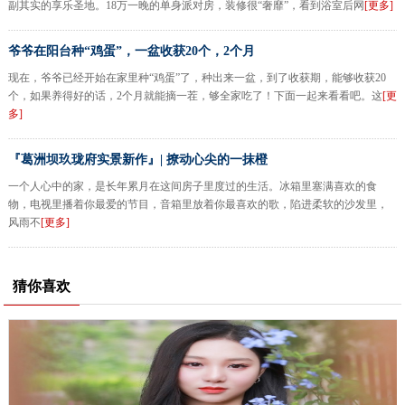
副其实的享乐圣地。18万一晚的单身派对房，装修很“奢靡”，看到浴室后网
[更多]
爷爷在阳台种“鸡蛋”，一盆收获20个，2个月
现在，爷爷已经开始在家里种“鸡蛋”了，种出来一盆，到了收获期，能够收获20
个，如果养得好的话，2个月就能摘一茬，够全家吃了！下面一起来看看吧。这
[更
多]
『葛洲坝玖珑府实景新作』| 撩动心尖的一抹橙
一个人心中的家，是长年累月在这间房子里度过的生活。冰箱里塞满喜欢的食
物，电视里播着你最爱的节目，音箱里放着你最喜欢的歌，陷进柔软的沙发里，
风雨不
[更多]
猜你喜欢