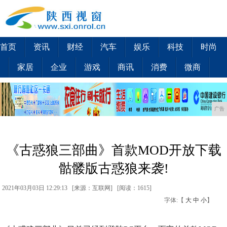
首页
资讯
财经
汽车
娱乐
科技
时尚
家居
企业
游戏
商讯
消费
微商
广告
《古惑狼三部曲》首款MOD开放下载
骷髅版古惑狼来袭!
2021年03月03日 12:29:13 [来源：互联网] [
阅读：1615
]
字体:【
大
中
小
】