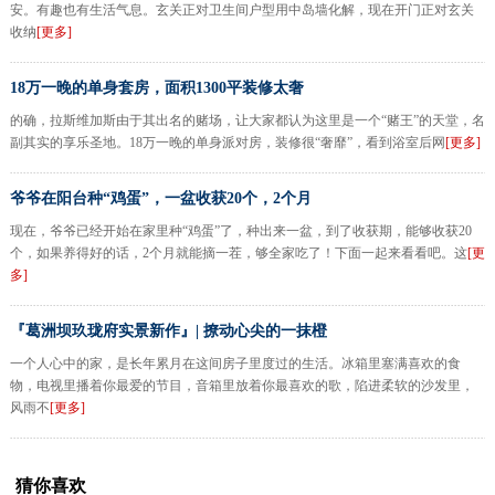
安。有趣也有生活气息。玄关正对卫生间户型用中岛墙化解，现在开门正对玄关
收纳
[更多]
18万一晚的单身套房，面积1300平装修太奢
的确，拉斯维加斯由于其出名的赌场，让大家都认为这里是一个“赌王”的天堂，名
副其实的享乐圣地。18万一晚的单身派对房，装修很“奢靡”，看到浴室后网
[更多]
爷爷在阳台种“鸡蛋”，一盆收获20个，2个月
现在，爷爷已经开始在家里种“鸡蛋”了，种出来一盆，到了收获期，能够收获20
个，如果养得好的话，2个月就能摘一茬，够全家吃了！下面一起来看看吧。这
[更
多]
『葛洲坝玖珑府实景新作』| 撩动心尖的一抹橙
一个人心中的家，是长年累月在这间房子里度过的生活。冰箱里塞满喜欢的食
物，电视里播着你最爱的节目，音箱里放着你最喜欢的歌，陷进柔软的沙发里，
风雨不
[更多]
猜你喜欢