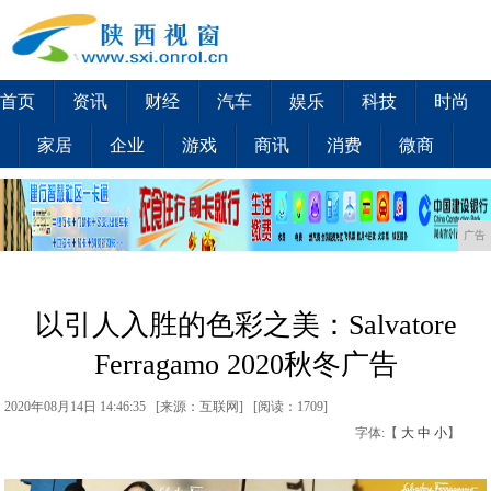
首页
资讯
财经
汽车
娱乐
科技
时尚
家居
企业
游戏
商讯
消费
微商
广告
以引人入胜的色彩之美：Salvatore
Ferragamo 2020秋冬广告
2020年08月14日 14:46:35 [来源：互联网] [
阅读：1709
]
字体:【
大
中
小
】