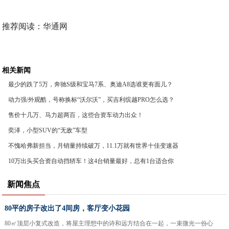
推荐阅读：
华通网
相关新闻
最少的跌了5万，奔驰S级和宝马7系、奥迪A8选谁更有面儿？
动力强/外观酷，号称换标“沃尔沃”，买吉利缤越PRO怎么选？
售价十几万、马力超两百，这些合资车动力出众！
奕泽，小型SUV的“无敌”车型
不愧哈弗新担当，月销量持续破万，11.1万就有世界十佳变速器
10万出头买合资自动挡轿车！这4台销量最好，总有1台适合你
新闻焦点
80平的房子改出了4间房，客厅变小花园
80㎡顶层小复式改造，将屋主理想中的诗和远方结合在一起，一束微光一份心