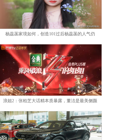
杨蕊菡家境如何，创造101过后杨蕊菡的人气仍
浪姐2：张柏芝大话精本质暴露，董洁是最美侧颜