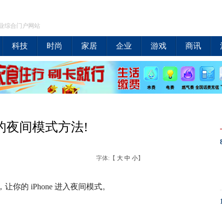
业综合门户网站
科技
时尚
家居
企业
游戏
商讯
e的夜间模式方法!
字体:【
大
中
小
】
的 iPhone 进入夜间模式。