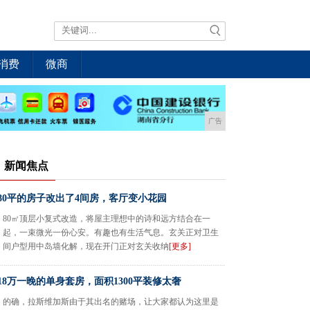
消费
微商
广告
新闻焦点
80平的房子改出了4间房，客厅变小花园
80㎡顶层小复式改造，将屋主理想中的诗和远方结合在一
起，一束微光一份心安。有趣也有生活气息。玄关正对卫生
间户型用中岛墙化解，现在开门正对玄关收纳
[更多]
18万一晚的单身套房，面积1300平装修太奢
的确，拉斯维加斯由于其出名的赌场，让大家都认为这里是