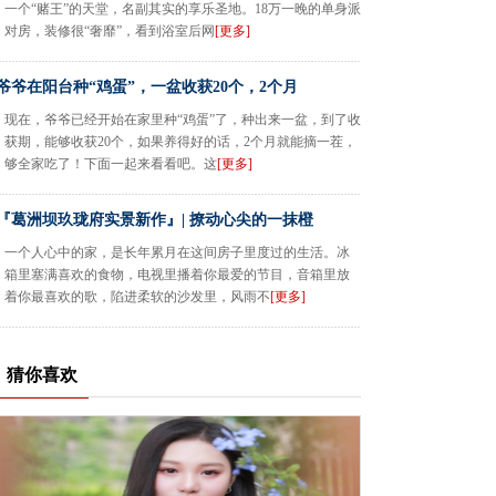
一个“赌王”的天堂，名副其实的享乐圣地。18万一晚的单身派
对房，装修很“奢靡”，看到浴室后网
[更多]
爷爷在阳台种“鸡蛋”，一盆收获20个，2个月
现在，爷爷已经开始在家里种“鸡蛋”了，种出来一盆，到了收
获期，能够收获20个，如果养得好的话，2个月就能摘一茬，
够全家吃了！下面一起来看看吧。这
[更多]
『葛洲坝玖珑府实景新作』| 撩动心尖的一抹橙
一个人心中的家，是长年累月在这间房子里度过的生活。冰
箱里塞满喜欢的食物，电视里播着你最爱的节目，音箱里放
着你最喜欢的歌，陷进柔软的沙发里，风雨不
[更多]
猜你喜欢