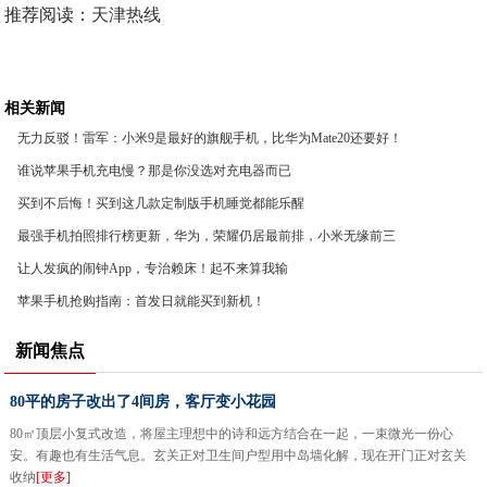
推荐阅读：
天津热线
相关新闻
无力反驳！雷军：小米9是最好的旗舰手机，比华为Mate20还要好！
谁说苹果手机充电慢？那是你没选对充电器而已
买到不后悔！买到这几款定制版手机睡觉都能乐醒
最强手机拍照排行榜更新，华为，荣耀仍居最前排，小米无缘前三
让人发疯的闹钟App，专治赖床！起不来算我输
苹果手机抢购指南：首发日就能买到新机！
新闻焦点
80平的房子改出了4间房，客厅变小花园
80㎡顶层小复式改造，将屋主理想中的诗和远方结合在一起，一束微光一份心
安。有趣也有生活气息。玄关正对卫生间户型用中岛墙化解，现在开门正对玄关
收纳
[更多]