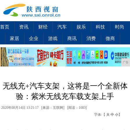
首页
资讯
财经
汽车
娱乐
科技
时尚
家居
企业
游戏
商讯
消费
微商
广告
无线充+汽车支架，这将是一个全新体
验：紫米无线充车载支架上手
2020年08月14日 13:21:17 [来源：互联网] [
阅读：1083
]
字体:【
大
中
小
】