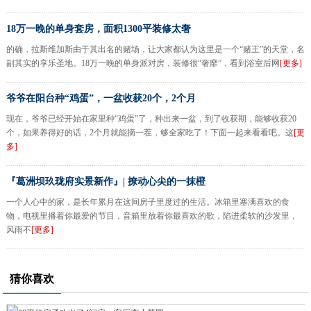
18万一晚的单身套房，面积1300平装修太奢
的确，拉斯维加斯由于其出名的赌场，让大家都认为这里是一个“赌王”的天堂，名
副其实的享乐圣地。18万一晚的单身派对房，装修很“奢靡”，看到浴室后网
[更多]
爷爷在阳台种“鸡蛋”，一盆收获20个，2个月
现在，爷爷已经开始在家里种“鸡蛋”了，种出来一盆，到了收获期，能够收获20
个，如果养得好的话，2个月就能摘一茬，够全家吃了！下面一起来看看吧。这
[更
多]
『葛洲坝玖珑府实景新作』| 撩动心尖的一抹橙
一个人心中的家，是长年累月在这间房子里度过的生活。冰箱里塞满喜欢的食
物，电视里播着你最爱的节目，音箱里放着你最喜欢的歌，陷进柔软的沙发里，
风雨不
[更多]
猜你喜欢