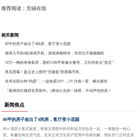
推荐阅读：
无锡在线
相关新闻
80平的房子改出了4间房，客厅变小花园
值得入手的4款游戏手机，游戏体验绝佳，性价比不输旗舰机
18万一晚的单身套房，面积1300平装修太奢华，卫生间有点“变态”
再见黑莓！盘点史上那些“无键盘”的黑莓手机
爷爷在阳台种“鸡蛋”，一盆收获20个，2个月摘一茬，够全家吃
『葛洲坝玖珑府实景新作』| 撩动心尖的一抹橙，不动声色的美！
新闻焦点
80平的房子改出了4间房，客厅变小花园
80㎡顶层小复式改造，将屋主理想中的诗和远方结合在一起，一束微光一份心
安。有趣也有生活气息。玄关正对卫生间户型用中岛墙化解，现在开门正对玄关