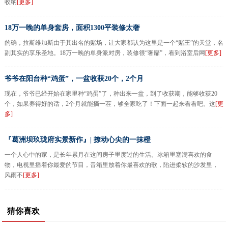
收纳
[更多]
18万一晚的单身套房，面积1300平装修太奢
的确，拉斯维加斯由于其出名的赌场，让大家都认为这里是一个“赌王”的天堂，名
副其实的享乐圣地。18万一晚的单身派对房，装修很“奢靡”，看到浴室后网
[更多]
爷爷在阳台种“鸡蛋”，一盆收获20个，2个月
现在，爷爷已经开始在家里种“鸡蛋”了，种出来一盆，到了收获期，能够收获20
个，如果养得好的话，2个月就能摘一茬，够全家吃了！下面一起来看看吧。这
[更
多]
『葛洲坝玖珑府实景新作』| 撩动心尖的一抹橙
一个人心中的家，是长年累月在这间房子里度过的生活。冰箱里塞满喜欢的食
物，电视里播着你最爱的节目，音箱里放着你最喜欢的歌，陷进柔软的沙发里，
风雨不
[更多]
猜你喜欢