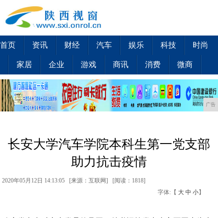
首页
资讯
财经
汽车
娱乐
科技
时尚
家居
企业
游戏
商讯
消费
微商
广告
长安大学汽车学院本科生第一党支部
助力抗击疫情
2020年05月12日 14:13:05 [来源：互联网] [
阅读：1818
]
字体:【
大
中
小
】