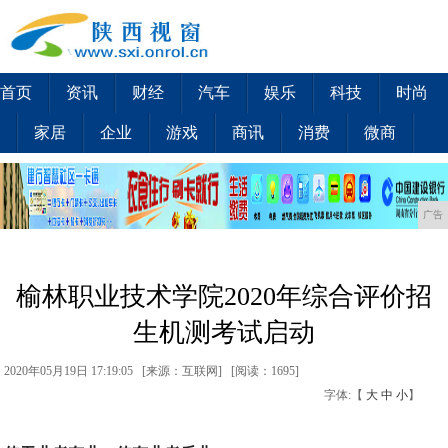
首页
资讯
财经
汽车
娱乐
科技
时尚
家居
企业
游戏
商讯
消费
微商
广告
榆林职业技术学院2020年综合评价招
生机测考试启动
2020年05月19日 17:19:05 [来源：互联网] [
阅读：1695
]
字体:【
大
中
小
】