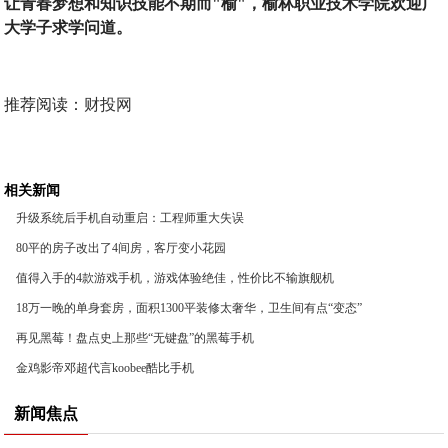
让青春梦想和知识技能不期而"榆"，榆林职业技术学院欢迎广
大学子求学问道。
推荐阅读：
财投网
相关新闻
升级系统后手机自动重启：工程师重大失误
80平的房子改出了4间房，客厅变小花园
值得入手的4款游戏手机，游戏体验绝佳，性价比不输旗舰机
18万一晚的单身套房，面积1300平装修太奢华，卫生间有点“变态”
再见黑莓！盘点史上那些“无键盘”的黑莓手机
金鸡影帝邓超代言koobee酷比手机
新闻焦点