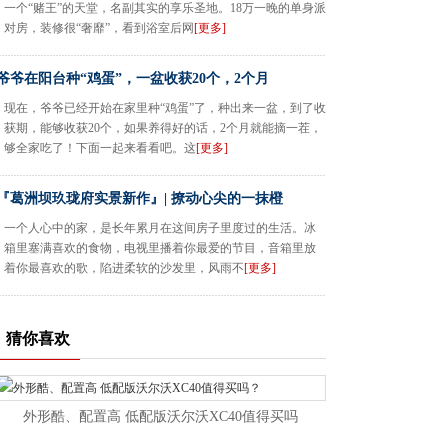
一个“赌王”的天堂，名副其实的享乐圣地。18万一晚的单身派
对房，装修很“奢靡”，看到浴室后网
[更多]
爷爷在阳台种“鸡蛋”，一盆收获20个，2个月
现在，爷爷已经开始在家里种“鸡蛋”了，种出来一盆，到了收
获期，能够收获20个，如果养得好的话，2个月就能摘一茬，
够全家吃了！下面一起来看看吧。这
[更多]
『葛洲坝玖珑府实景新作』| 撩动心尖的一抹橙
一个人心中的家，是长年累月在这间房子里度过的生活。冰
箱里塞满喜欢的食物，电视里播着你最爱的节目，音箱里放
着你最喜欢的歌，陷进柔软的沙发里，风雨不
[更多]
猜你喜欢
外形酷、配置高 低配版沃尔沃XC40值得买吗