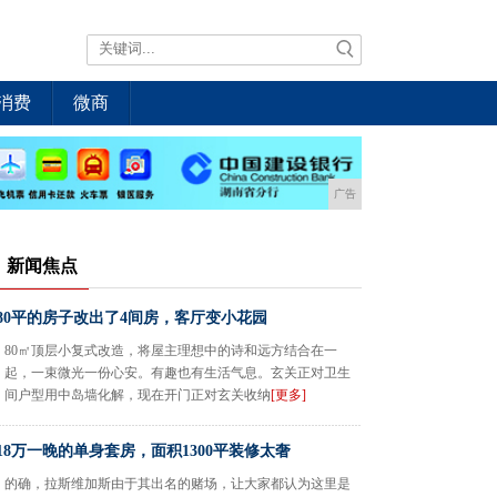
消费
微商
广告
新闻焦点
80平的房子改出了4间房，客厅变小花园
80㎡顶层小复式改造，将屋主理想中的诗和远方结合在一
起，一束微光一份心安。有趣也有生活气息。玄关正对卫生
间户型用中岛墙化解，现在开门正对玄关收纳
[更多]
18万一晚的单身套房，面积1300平装修太奢
的确，拉斯维加斯由于其出名的赌场，让大家都认为这里是