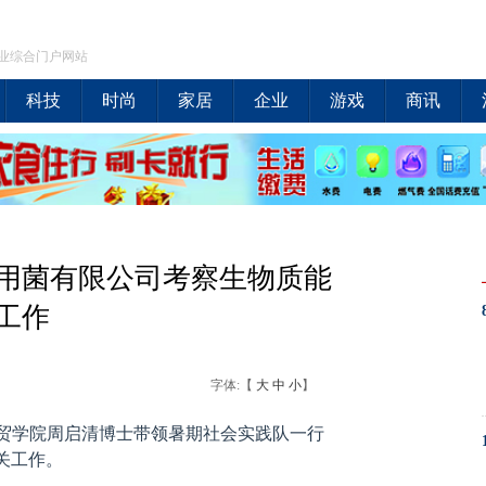
业综合门户网站
科技
时尚
家居
企业
游戏
商讯
用菌有限公司考察生物质能
工作
字体:【
大
中
小
】
际商贸学院周启清博士带领暑期社会实践队一行
关工作。