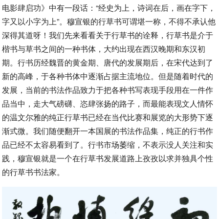
电影肆启功》中有一段话：“经史为上，诗词在后，画在字下，
字又以小字为上”。穆宣银的行草书可谓堪一称，不得不承认他
深得其道呀！我们先来看看关于行草书的诠释，行草书是介于
楷书与草书之间的一种书体，大约出现在西汉晚期和东汉初
期。行书历经魏晋的黄金期、唐代的发展期后，在宋代达到了
新的高峰，于各种书体中逐渐占据主流地位。但是随着时代的
发展，当前的书法作品致力于把各种书写表现手段用在一件作
品当中，走大气磅礴、恣肆张扬的路子，而最能表现文人情怀
的温文尔雅的纯正行草书已经在当代比赛和展览的大形势下逐
渐式微。我们随便翻开一本国展的书法作品集，纯正的行书作
品已经不太容易看到了。行书市场萎缩，不表示没人关注和实
践，穆宣银就是一个在行草书发展道路上孜孜以求并独具个性
的行草书书法家。