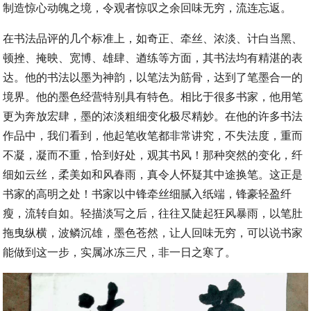
制造惊心动魄之境，令观者惊叹之余回味无穷，流连忘返。
在书法品评的几个标准上，如奇正、牵丝、浓淡、计白当黑、
顿挫、掩映、宽博、雄肆、遒练等方面，其书法均有精湛的表
达。他的书法以墨为神韵，以笔法为筋骨，达到了笔墨合一的
境界。他的墨色经营特别具有特色。相比于很多书家，他用笔
更为奔放宏肆，墨的浓淡粗细变化极尽精妙。在他的许多书法
作品中，我们看到，他起笔收笔都非常讲究，不失法度，重而
不凝，凝而不重，恰到好处，观其书风！那种突然的变化，纤
细如云丝，柔美如和风春雨，真令人怀疑其中途换笔。这正是
书家的高明之处！书家以中锋牵丝细腻入纸端，锋豪轻盈纤
瘦，流转自如。轻描淡写之后，往往又陡起狂风暴雨，以笔肚
拖曳纵横，波鳞沉雄，墨色苍然，让人回味无穷，可以说书家
能做到这一步，实属冰冻三尺，非一日之寒了。