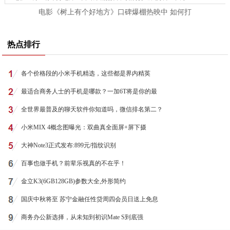
电影《树上有个好地方》口碑爆棚热映中 如何打
热点排行
各个价格段的小米手机精选，这些都是界内精英
最适合商务人士的手机是哪款？一加6T将是你的最
全世界最普及的聊天软件你知道吗，微信排名第二？
小米MIX 4概念图曝光：双曲真全面屏+屏下摄
大神Note3正式发布:899元/指纹识别
百事也做手机？前辈乐视真的不在乎！
金立K3(6GB128GB)参数大全,外形简约
国庆中秋将至 苏宁金融任性贷周四会员日送上免息
商务办公新选择，从未知到初识Mate S到底强