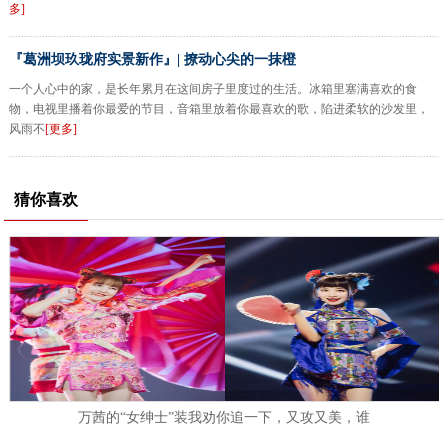
多]
『葛洲坝玖珑府实景新作』| 撩动心尖的一抹橙
一个人心中的家，是长年累月在这间房子里度过的生活。冰箱里塞满喜欢的食
物，电视里播着你最爱的节目，音箱里放着你最喜欢的歌，陷进柔软的沙发里，
风雨不
[更多]
猜你喜欢
万茜的“女绅士”装我劝你追一下，又攻又美，谁