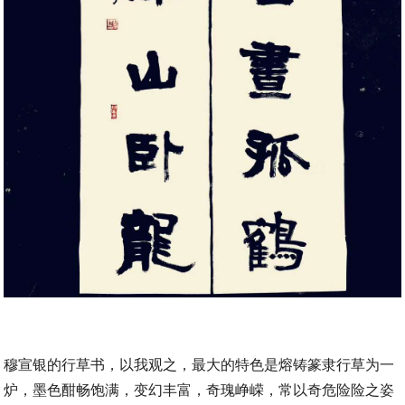
穆宣银的行草书，以我观之，最大的特色是熔铸篆隶行草为一
炉，墨色酣畅饱满，变幻丰富，奇瑰峥嵘，常以奇危险险之姿