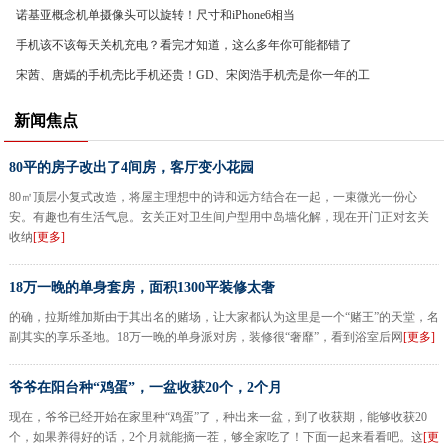
诺基亚概念机单摄像头可以旋转！尺寸和iPhone6相当
手机该不该每天关机充电？看完才知道，这么多年你可能都错了
宋茜、唐嫣的手机壳比手机还贵！GD、宋闵浩手机壳是你一年的工
资
新闻焦点
80平的房子改出了4间房，客厅变小花园
80㎡顶层小复式改造，将屋主理想中的诗和远方结合在一起，一束微光一份心
安。有趣也有生活气息。玄关正对卫生间户型用中岛墙化解，现在开门正对玄关
收纳
[更多]
18万一晚的单身套房，面积1300平装修太奢
的确，拉斯维加斯由于其出名的赌场，让大家都认为这里是一个“赌王”的天堂，名
副其实的享乐圣地。18万一晚的单身派对房，装修很“奢靡”，看到浴室后网
[更多]
爷爷在阳台种“鸡蛋”，一盆收获20个，2个月
现在，爷爷已经开始在家里种“鸡蛋”了，种出来一盆，到了收获期，能够收获20
个，如果养得好的话，2个月就能摘一茬，够全家吃了！下面一起来看看吧。这
[更