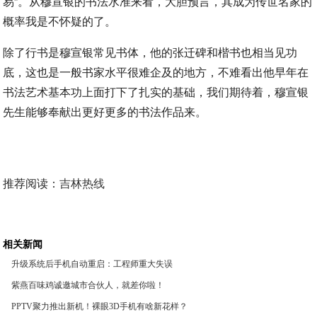
易”。从穆宣银的书法水准来看，大胆预言，其成为传世名家的
概率我是不怀疑的了。
除了行书是穆宣银常见书体，他的张迁碑和楷书也相当见功
底，这也是一般书家水平很难企及的地方，不难看出他早年在
书法艺术基本功上面打下了扎实的基础，我们期待着，穆宣银
先生能够奉献出更好更多的书法作品来。
推荐阅读：
吉林热线
相关新闻
升级系统后手机自动重启：工程师重大失误
紫燕百味鸡诚邀城市合伙人，就差你啦！
PPTV聚力推出新机！裸眼3D手机有啥新花样？