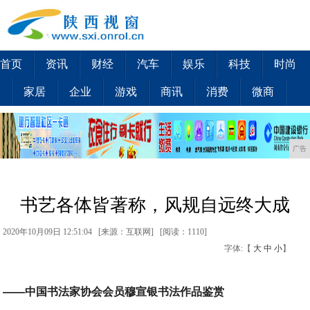
首页
资讯
财经
汽车
娱乐
科技
时尚
家居
企业
游戏
商讯
消费
微商
广告
书艺各体皆著称，风规自远终大成
2020年10月09日 12:51:04 [来源：互联网] [
阅读：1110
]
字体:【
大
中
小
】
——中国书法家协会会员穆宣银书法作品鉴赏