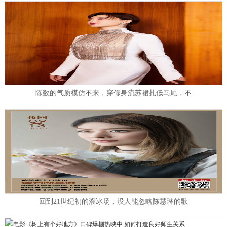
陈数的气质模仿不来，穿修身流苏裙扎低马尾，不
回到21世纪初的溜冰场，没人能忽略陈慧琳的歌