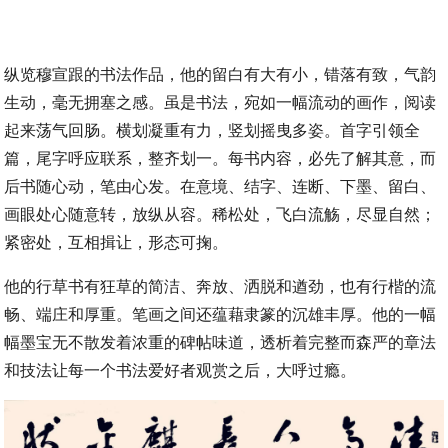
纵览穆宣跟的书法作品，他的留白有大有小，错落有致，气韵
生动，毫无拥塞之感。虽是书法，宛如一幅流动的画作，阅读
起来荡气回肠。横划凝重有力，竖划摇曳多姿。首字引领全
篇，尾字呼应联系，整齐划一。每书内容，必先了解其意，而
后书随心动，笔由心发。在意境、结字、连断、下墨、留白、
画眼处心随意转，放纵从容。稀松处，飞白流觞，尽显自然；
紧密处，互相揖让，形态可掬。
他的行草书有狂草的简洁、奔放、洒脱和遒劲，也有行楷的流
畅、端庄和厚重。笔画之间还蕴藉隶篆的沉雄丰厚。他的一幅
幅墨宝无不散发着浓重的碑帖味道，透析着完整而森严的章法
和技法让每一个书法爱好者观赏之后，大呼过瘾。