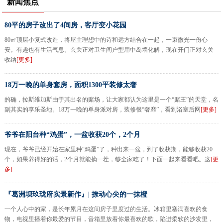
新闻焦点
80平的房子改出了4间房，客厅变小花园
80㎡顶层小复式改造，将屋主理想中的诗和远方结合在一起，一束微光一份心
安。有趣也有生活气息。玄关正对卫生间户型用中岛墙化解，现在开门正对玄关
收纳
[更多]
18万一晚的单身套房，面积1300平装修太奢
的确，拉斯维加斯由于其出名的赌场，让大家都认为这里是一个“赌王”的天堂，名
副其实的享乐圣地。18万一晚的单身派对房，装修很“奢靡”，看到浴室后网
[更多]
爷爷在阳台种“鸡蛋”，一盆收获20个，2个月
现在，爷爷已经开始在家里种“鸡蛋”了，种出来一盆，到了收获期，能够收获20
个，如果养得好的话，2个月就能摘一茬，够全家吃了！下面一起来看看吧。这
[更
多]
『葛洲坝玖珑府实景新作』| 撩动心尖的一抹橙
一个人心中的家，是长年累月在这间房子里度过的生活。冰箱里塞满喜欢的食
物，电视里播着你最爱的节目，音箱里放着你最喜欢的歌，陷进柔软的沙发里，