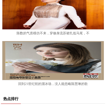
陈数的气质模仿不来，穿修身流苏裙扎低马尾，不
回到21世纪初的溜冰场，没人能忽略陈慧琳的歌
热点排行