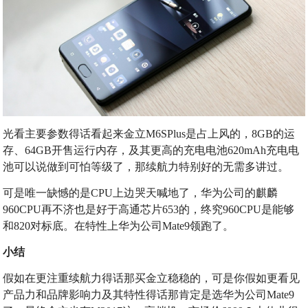
光看主要参数得话看起来金立M6SPlus是占上风的，8GB的运
存、64GB开售运行内存，及其更高的充电电池620mAh充电电
池可以说做到可怕等级了，那续航力特别好的无需多讲过。
可是唯一缺憾的是CPU上边哭天喊地了，华为公司的麒麟
960CPU再不济也是好于高通芯片653的，终究960CPU是能够
和820对标底。在特性上华为公司Mate9领跑了。
小结
假如在更注重续航力得话那买金立稳稳的，可是你假如更看见
产品力和品牌影响力及其特性得话那肯定是选华为公司Mate9