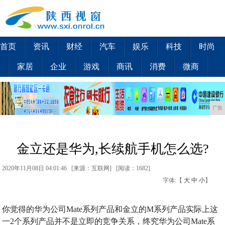
首页
资讯
财经
汽车
娱乐
科技
时尚
家居
企业
游戏
商讯
消费
微商
广告
金立还是华为,长续航手机怎么选?
2020年11月08日 04:01:46 [来源：互联网] [
阅读：1682
]
字体:【
大
中
小
】
你觉得的华为公司Mate系列产品和金立的M系列产品实际上这
一2个系列产品并不是立即的竞争关系，终究华为公司Mate系