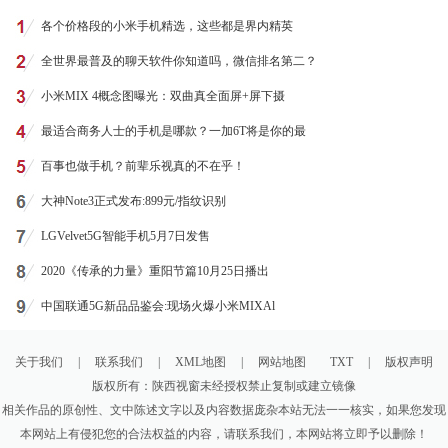
各个价格段的小米手机精选，这些都是界内精英
全世界最普及的聊天软件你知道吗，微信排名第二？
小米MIX 4概念图曝光：双曲真全面屏+屏下摄
最适合商务人士的手机是哪款？一加6T将是你的最
百事也做手机？前辈乐视真的不在乎！
大神Note3正式发布:899元/指纹识别
LGVelvet5G智能手机5月7日发售
2020《传承的力量》重阳节篇10月25日播出
中国联通5G新品品鉴会:现场火爆小米MIXAl
关于我们
|
联系我们
|
XML地图
|
网站地图
TXT
|
版权声明
版权所有：陕西视窗未经授权禁止复制或建立镜像
相关作品的原创性、文中陈述文字以及内容数据庞杂本站无法一一核实，如果您发现
本网站上有侵犯您的合法权益的内容，请联系我们，本网站将立即予以删除！