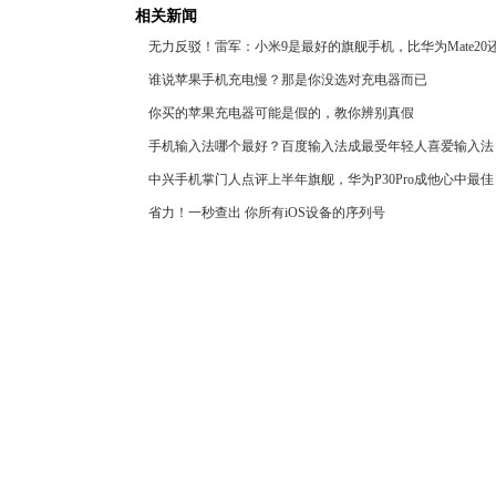
相关新闻
无力反驳！雷军：小米9是最好的旗舰手机，比华为Mate20
谁说苹果手机充电慢？那是你没选对充电器而已
你买的苹果充电器可能是假的，教你辨别真假
手机输入法哪个最好？百度输入法成最受年轻人喜爱输入法
中兴手机掌门人点评上半年旗舰，华为P30Pro成他心中最佳
省力！一秒查出 你所有iOS设备的序列号