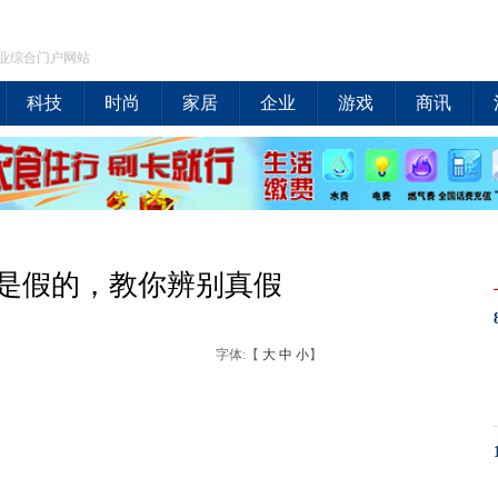
业综合门户网站
科技
时尚
家居
企业
游戏
商讯
是假的，教你辨别真假
字体:【
大
中
小
】