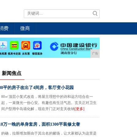
消费
微商
广告
新闻焦点
80平的房子改出了4间房，客厅变小花园
80㎡顶层小复式改造，将屋主理想中的诗和远方结合在一
起，一束微光一份心安。有趣也有生活气息。玄关正对卫生
间户型用中岛墙化解，现在开门正对玄关收纳
[更多]
18万一晚的单身套房，面积1300平装修太奢
的确，拉斯维加斯由于其出名的赌场，让大家都认为这里是