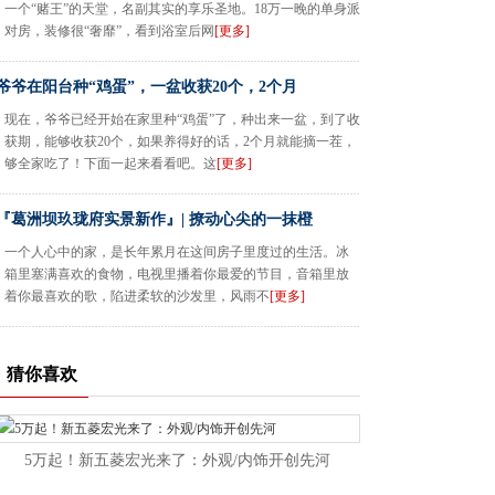
一个“赌王”的天堂，名副其实的享乐圣地。18万一晚的单身派
对房，装修很“奢靡”，看到浴室后网
[更多]
爷爷在阳台种“鸡蛋”，一盆收获20个，2个月
现在，爷爷已经开始在家里种“鸡蛋”了，种出来一盆，到了收
获期，能够收获20个，如果养得好的话，2个月就能摘一茬，
够全家吃了！下面一起来看看吧。这
[更多]
『葛洲坝玖珑府实景新作』| 撩动心尖的一抹橙
一个人心中的家，是长年累月在这间房子里度过的生活。冰
箱里塞满喜欢的食物，电视里播着你最爱的节目，音箱里放
着你最喜欢的歌，陷进柔软的沙发里，风雨不
[更多]
猜你喜欢
5万起！新五菱宏光来了：外观/内饰开创先河