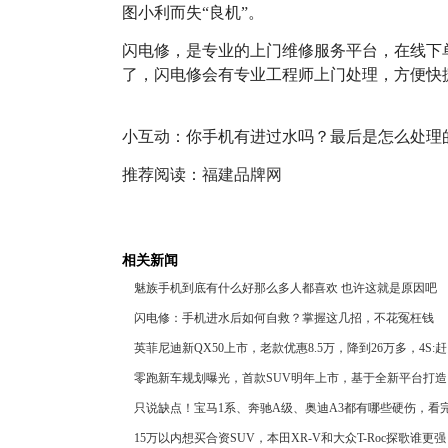
图小利而失“良机”。
闪电修，是专业的上门维修服务平台，在线下
了，闪电修会有专业工程师上门处理，方便快
小互动：你手机有进过水吗？最后是怎么处理
推荐阅读：
福建品牌网
相关新闻
魅族手机到底有什么好那么多人都喜欢 也许这就是原因吧
闪电修：手机进水后如何自救？掌握这几招，不花冤枉钱
英菲尼迪新QX50上市，老款优惠8.5万，降到26万多，4S:
零跑新车规划曝光，首款SUV明年上市，基于全新平台打造
只说缺点！宝马1系、奔驰A级、奥迪A3都有哪些硬伤，看
15万以内想买合资SUV，本田XR-V和大众T-Roc探歌谁更