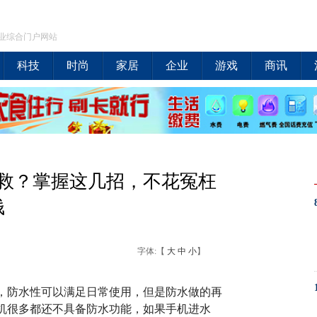
业综合门户网站
科技
时尚
家居
企业
游戏
商讯
救？掌握这几招，不花冤枉
钱
字体:【
大
中
小
】
，防水性可以满足日常使用，但是防水做的再
机很多都还不具备防水功能，如果手机进水