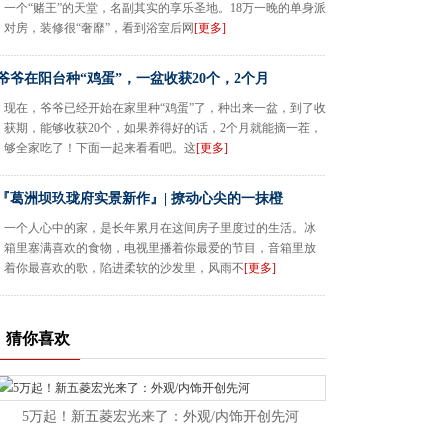
一个“赌王”的天堂，名副其实的享乐圣地。18万一晚的单身派
对房，装修很“奢靡”，看到浴室后网
[更多]
爷爷在阳台种“鸡蛋”，一盆收获20个，2个月
现在，爷爷已经开始在家里种“鸡蛋”了，种出来一盆，到了收
获期，能够收获20个，如果养得好的话，2个月就能摘一茬，
够全家吃了！下面一起来看看吧。这
[更多]
『葛洲坝玖珑府实景新作』| 撩动心尖的一抹橙
一个人心中的家，是长年累月在这间房子里度过的生活。冰
箱里塞满喜欢的食物，电视里播着你最爱的节目，音箱里放
着你最喜欢的歌，陷进柔软的沙发里，风雨不
[更多]
猜你喜欢
5万起！新五菱宏光来了：外观/内饰开创先河