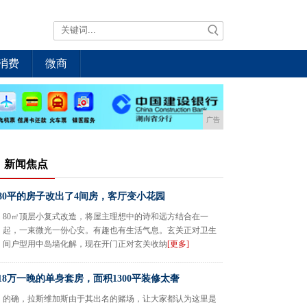
消费
微商
广告
新闻焦点
80平的房子改出了4间房，客厅变小花园
80㎡顶层小复式改造，将屋主理想中的诗和远方结合在一
起，一束微光一份心安。有趣也有生活气息。玄关正对卫生
间户型用中岛墙化解，现在开门正对玄关收纳
[更多]
18万一晚的单身套房，面积1300平装修太奢
的确，拉斯维加斯由于其出名的赌场，让大家都认为这里是