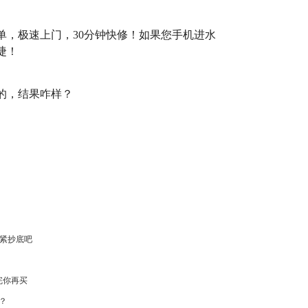
单，极速上门，30分钟快修！如果您手机进水
捷！
的，结果咋样？
赶紧抄底吧
完你再买
强？