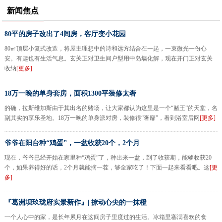
新闻焦点
80平的房子改出了4间房，客厅变小花园
80㎡顶层小复式改造，将屋主理想中的诗和远方结合在一起，一束微光一份心
安。有趣也有生活气息。玄关正对卫生间户型用中岛墙化解，现在开门正对玄关
收纳
[更多]
18万一晚的单身套房，面积1300平装修太奢
的确，拉斯维加斯由于其出名的赌场，让大家都认为这里是一个“赌王”的天堂，名
副其实的享乐圣地。18万一晚的单身派对房，装修很“奢靡”，看到浴室后网
[更多]
爷爷在阳台种“鸡蛋”，一盆收获20个，2个月
现在，爷爷已经开始在家里种“鸡蛋”了，种出来一盆，到了收获期，能够收获20
个，如果养得好的话，2个月就能摘一茬，够全家吃了！下面一起来看看吧。这
[更
多]
『葛洲坝玖珑府实景新作』| 撩动心尖的一抹橙
一个人心中的家，是长年累月在这间房子里度过的生活。冰箱里塞满喜欢的食