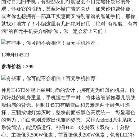
面对百元的手机，有些朋友们可能总会不自觉地怀疑它的外
观，怀疑它的性能，甚至怀疑广告的真伪！如果你也曾怀疑，
或者你也想拥有一部真正实惠而又特别靠谱的智能手机，那你
就找对地方了！小编这里有几部绝对好用，绝对“有相貌，有内
涵”的百元手机要介绍给你，你一定会爱上它们！
1.神舟H45T3
参考价格：299
神舟H45T3外观上采用时尚的设计，拥有更为纤薄的机身。恰
到好处的机身重量，手机握在手中时，将体验细腻如婴儿肌肤
般触感的背壳。同时H45T3有晴雪白和典雅黑两个颜色可选
择，三颗按键灯熄灭时，整块前面板黑色高度统一，彰显黑色
的魅力，而白色则透露出优雅的姿态。采用Android原生系统，
系统简洁，能流畅运行。神舟H45T3支持双卡双待，十分贴
心。主摄像头500W像素，前置摄像头200W像素，包含LED补