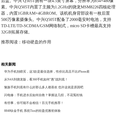
后盖。中兴 Q505T拥有一块4.5英寸屏幕，分辨率为854×480像
素。中兴Q505T内置了主频为1.2GHz的骁龙MSM8226四核处理
器，内置1GBRAM+4GBROM。该机机身背部设有一枚后置
500万像素摄像头。中兴Q505T配备了2000毫安时电池，支持
TD-LTE/TD-SCDMA/GSM网络制式，micro SD卡槽最高支持
32GB拓展存储。
推荐阅读：
移动硬盘的作用
相关新闻
华为手机别瞎买，这3款是最佳选择，性价比高且不比iPhone差
从N4A到骁龙版，看360手机如何“惠”战到底！
魅族手机到底有什么好那么多人都喜欢 也许这就是原因吧
闪电修：手机进水后如何自救？掌握这几招，不花冤枉钱
有些事，你可能不会相信！百元手机推荐！
8848钛金手机 系统Tios的轻盈优雅初体验