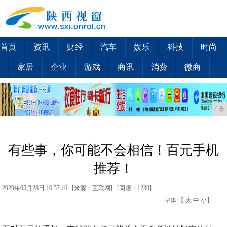
首页
资讯
财经
汽车
娱乐
科技
时尚
家居
企业
游戏
商讯
消费
微商
广告
有些事，你可能不会相信！百元手机
推荐！
2020年05月28日 10:57:16 [来源：互联网] [
阅读：1239
]
字体:【
大
中
小
】