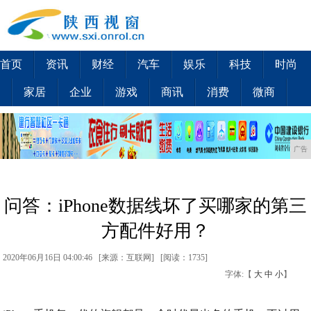
首页
资讯
财经
汽车
娱乐
科技
时尚
家居
企业
游戏
商讯
消费
微商
广告
问答：iPhone数据线坏了买哪家的第三
方配件好用？
2020年06月16日 04:00:46 [来源：互联网] [
阅读：1735
]
字体:【
大
中
小
】