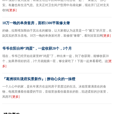
80㎡顶层小复式改造，将屋主理想中的诗和远方结合在一起，一束微光一份心
安。有趣也有生活气息。玄关正对卫生间户型用中岛墙化解，现在开门正对玄关
收纳
[更多]
18万一晚的单身套房，面积1300平装修太奢
的确，拉斯维加斯由于其出名的赌场，让大家都认为这里是一个“赌王”的天堂，名
副其实的享乐圣地。18万一晚的单身派对房，装修很“奢靡”，看到浴室后网
[更多]
爷爷在阳台种“鸡蛋”，一盆收获20个，2个月
现在，爷爷已经开始在家里种“鸡蛋”了，种出来一盆，到了收获期，能够收获20
个，如果养得好的话，2个月就能摘一茬，够全家吃了！下面一起来看看吧。这
[更
多]
『葛洲坝玖珑府实景新作』| 撩动心尖的一抹橙
一个人心中的家，是长年累月在这间房子里度过的生活。冰箱里塞满喜欢的食
物，电视里播着你最爱的节目，音箱里放着你最喜欢的歌，陷进柔软的沙发里，
风雨不
[更多]