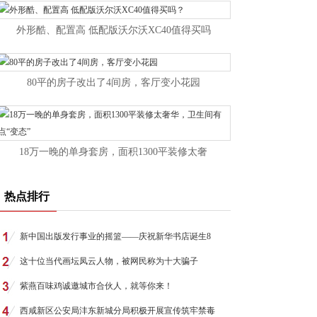
外形酷、配置高 低配版沃尔沃XC40值得买吗
80平的房子改出了4间房，客厅变小花园
18万一晚的单身套房，面积1300平装修太奢
热点排行
新中国出版发行事业的摇篮——庆祝新华书店诞生8
这十位当代画坛凤云人物，被网民称为十大骗子
紫燕百味鸡诚邀城市合伙人，就等你来！
西咸新区公安局沣东新城分局积极开展宣传筑牢禁毒