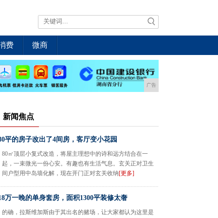
消费
微商
广告
新闻焦点
80平的房子改出了4间房，客厅变小花园
80㎡顶层小复式改造，将屋主理想中的诗和远方结合在一
起，一束微光一份心安。有趣也有生活气息。玄关正对卫生
间户型用中岛墙化解，现在开门正对玄关收纳
[更多]
18万一晚的单身套房，面积1300平装修太奢
的确，拉斯维加斯由于其出名的赌场，让大家都认为这里是