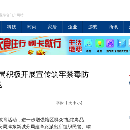
业综合门户网站
科技
时尚
家居
企业
游戏
商讯
局积极开展宣传筑牢禁毒防
线
字体:【
大
中
小
】
教育活动，进一步增强辖区群众“拒绝毒品、
公安局沣东新城分局建章路派出所组织民警、辅