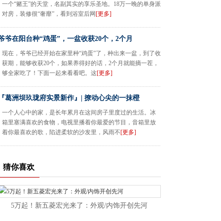
一个“赌王”的天堂，名副其实的享乐圣地。18万一晚的单身派
对房，装修很“奢靡”，看到浴室后网
[更多]
爷爷在阳台种“鸡蛋”，一盆收获20个，2个月
现在，爷爷已经开始在家里种“鸡蛋”了，种出来一盆，到了收
获期，能够收获20个，如果养得好的话，2个月就能摘一茬，
够全家吃了！下面一起来看看吧。这
[更多]
『葛洲坝玖珑府实景新作』| 撩动心尖的一抹橙
一个人心中的家，是长年累月在这间房子里度过的生活。冰
箱里塞满喜欢的食物，电视里播着你最爱的节目，音箱里放
着你最喜欢的歌，陷进柔软的沙发里，风雨不
[更多]
猜你喜欢
5万起！新五菱宏光来了：外观/内饰开创先河