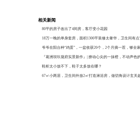
相关新闻
80平的房子改出了4间房，客厅变小花园
18万一晚的单身套房，面积1300平装修太奢华，卫生间有点
爷爷在阳台种“鸡蛋”，一盆收获20个，2个月摘一茬，够全
『葛洲坝玖珑府实景新作』| 撩动心尖的一抹橙，不动声色
鞋柜太小放不下，鞋子太多放在哪？
67㎡小两居，卫生间外放2㎡打造淋浴房，做切角设计玄关